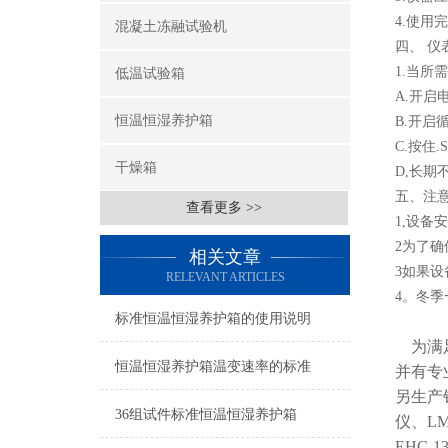
4.使用
混凝土冻融试验机
四、 仪
1.当所
低温试验箱
A.开启
恒温恒湿养护箱
B.开启
C.按住
干燥箱
D,长期
五、注
查看更多 >>
1,设备
2为了确
相关文章
3如果设
RELEVANT ARTICLES
4。冬
标准恒温恒湿养护箱的使用说明
为满足
恒温恒湿养护箱温变速率的标准
并有专
另生产
36组试件标准恒温恒湿养护箱
仪、LM
EHC