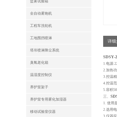
盐雾试验箱
全自动雾炮机
工程车洗轮机
工地围挡喷淋
详细
塔吊喷淋降尘系统
SDSY
臭氧老化箱
1.电源:
2.加热功
温湿度控制仪
3.控温精
4.控温范
养护室架子
5.容积5
S
三、
养护室专用雾化加湿器
1. 使
2.选用
移动试验室仪器
3.仪器