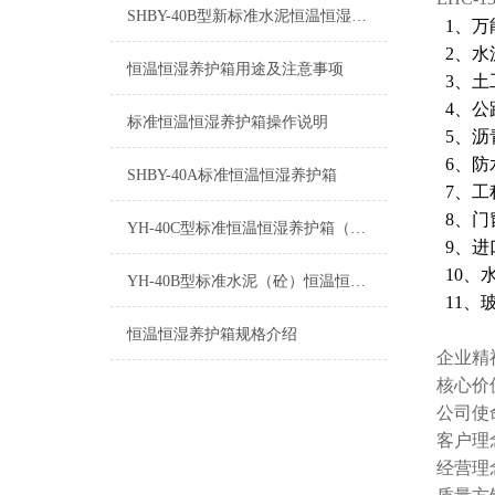
SHBY-40B型新标准水泥恒温恒湿养护箱安装说明
1、万
2、水
恒温恒湿养护箱用途及注意事项
3、土
4、公
标准恒温恒湿养护箱操作说明
5、沥
6、防
SHBY-40A标准恒温恒湿养护箱
7、工
8、门
YH-40C型标准恒温恒湿养护箱（带打印功能）
9、进
10、
YH-40B型标准水泥（砼）恒温恒湿养护箱常见故障及排除方法
11、
恒温恒湿养护箱规格介绍
企业精
核心价
公司使
客户理
经营理