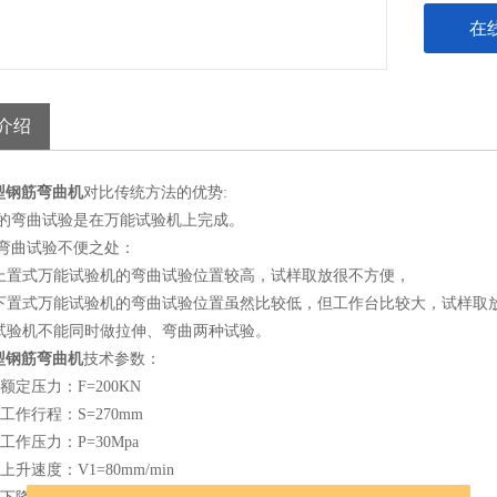
在
介绍
0型钢筋弯曲机
对比传统方法的优势:
统的弯曲试验是在万能试验机上完成。
统弯曲试验不便之处：
缸上置式万能试验机的弯曲试验位置较高，试样取放很不方便，
油缸下置式万能试验机的弯曲试验位置虽然比较低，但工作台比较大，试样取
能试验机不能同时做拉伸、弯曲两种试验。
0型钢筋弯曲机
技术参数：
额定压力：F=200KN
塞工作行程：S=270mm
工作压力：P=30Mpa
上升速度：V1=80mm/min