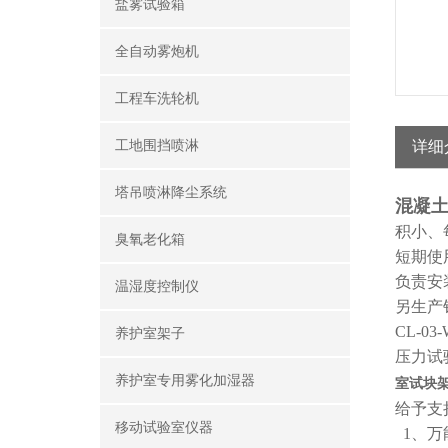
盐雾试验箱
全自动雾炮机
工程车洗轮机
工地围挡喷淋
详细
塔吊喷淋降尘系统
混凝
积小、
臭氧老化箱
短期使
负责安
温湿度控制仪
另生产
CL-0
养护室架子
压力试
养护室专用雾化加湿器
室试块
给予支
移动试验室仪器
1、万