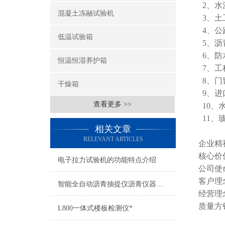
2、水
混凝土冻融试验机
3、土
4、公
低温试验箱
5、沥
6、防
恒温恒湿养护箱
7、工
8、门
干燥箱
9、进
查看更多 >>
10、
11、
相关文章
RELEVANT ARTICLES
企业精
核心价
电子拉力试验机的功能特点介绍
公司使
客户理
智能全自动沥青抽提仪沥青仪器被广泛用于公路建设
经营理
质量方
L800一体式楼板检测仪*