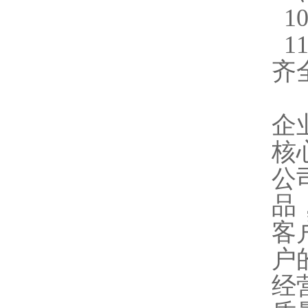
1
1
齐
企
核
公
品
客
户
经