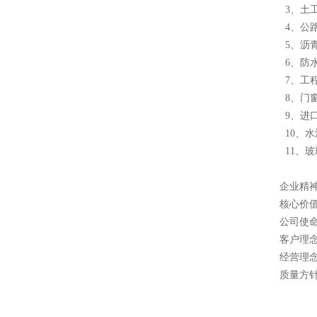
3、土
4、公
5、沥
6、防
7、工
8、门
9、进
10、水
11、
企业精
核心价值
公司使
客户理
经营理
质量方