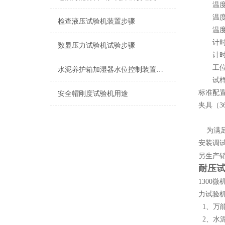
温度范
温度波
检查液压试验机装置步骤
温度均
计时范围
数显压力试验机试验步骤
计时精
工位数
水泥养护箱加湿器水位控制装置分析
试样直径
标准配
安全帽刚度试验机用途
夹具（3
为满足
安装调
另生产销
耐压
1300
力试验
1、万
2、水