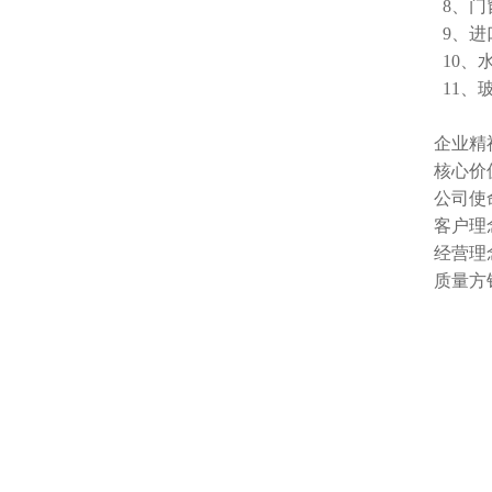
8、门
9、进
10、
11、
企业精
核心价
公司使
客户理
经营理
质量方