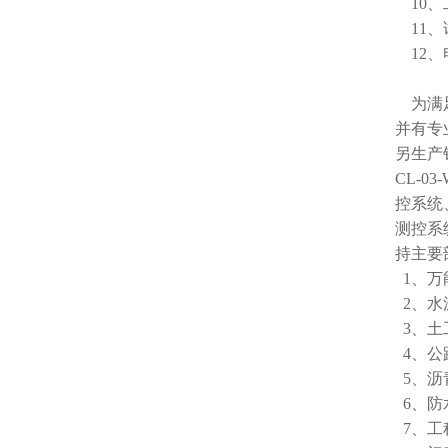
10、工
11、
12、电
为满足
并有专
另生产销
CL-0
控系统
测控系
持主要
1、万
2、水
3、土
4、公
5、沥
6、防
7、工