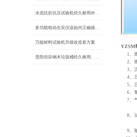
水泥抗折抗压试验机经久耐用外观新颖大气
多功能电动击实仪该如何正确操作呢？
万能材料试验机升级改造新方案
YZS
1、燃
贵阳供应钢木垃圾桶经久耐用、抗腐蚀、外观新颖
2、燃
3、流
4、压
5、压
6、氧
7、气
GB
8、试
湿度
9、输入