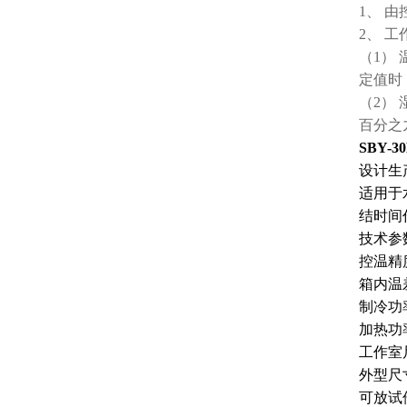
1、 
2、 
（1）
定值时
（2）
百分之
SBY-3
设计生
适用于
结时间
技术参
控温精
箱内温
制冷功
加热功
工作室
外型尺
可放试