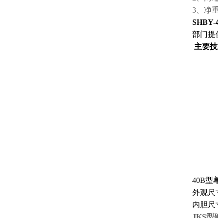
3、净重
SHBY-
部门提
主要技
40B
型
外观尺
内胆尺
JKS
型