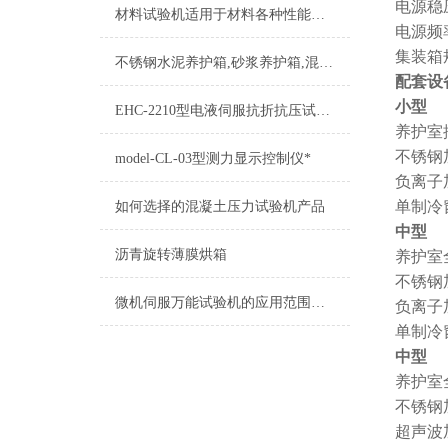
电源稳压
材料试验机适用于材料各种性能的检测！
电源频率
集装箱
不锈钢水泥养护箱,砂浆养护箱,混凝土恒温恒湿箱
配套设
小型
EHC-2210型电液伺服抗折抗压试验机测控系统维修方法
养护室
不锈钢
model-CL-03型测力显示控制仪*
负离子
单制冷
如何选择的混凝土压力试验机产品
中型
沥青旋转薄膜烘箱
养护室
不锈钢
微机伺服万能试验机的应用范围及日常维护
负离子
单制冷
中型
养护室
不锈钢
超声波