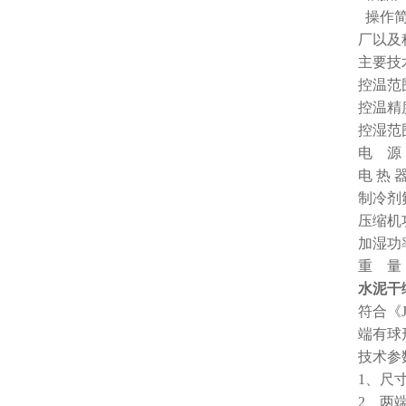
操作
厂以及
主要技
控温范
控温精
控湿范
电
源
电
热
制冷剂
压缩机
加湿功
重
量
水泥干缩
符合《J
端有球形
技术参
1、尺寸
2、两端