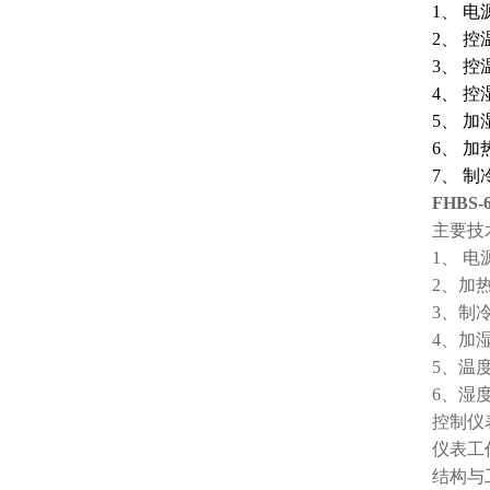
1
、 电源
2
、 控
3
、 控
4
、 控
5
、 加
6
、 加
7
、 制
FHB
主要技
1、 
2、加热
3、制冷
4、加湿
5、温度
6、湿度
控制仪
仪表工作
结构与