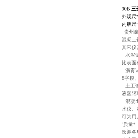
90B
三
外观尺
内胆尺
贵州鑫
混凝土
其它仪
水泥
比表面
沥青
8
字模
土工
液塑限
混凝
水仪、
可为用
“
质量*
欢迎各