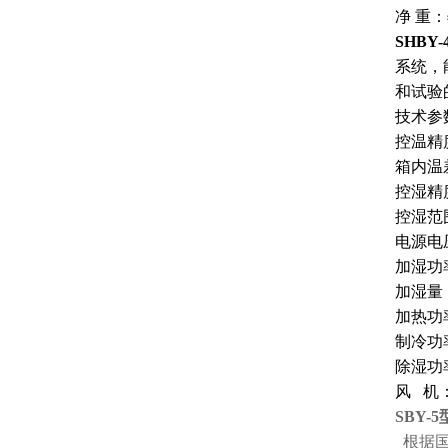
净
重：
SHBY-
系统，
和试验
技术参
控温精
箱内温
控湿精
控湿范
电源电
加湿功
加湿量
加热功
制冷功
除湿功
风
机
SBY-5
根据