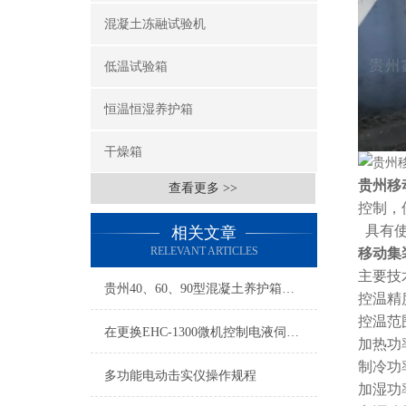
混凝土冻融试验机
低温试验箱
恒温恒湿养护箱
干燥箱
贵州移
查看更多 >>
控制，
具有使
相关文章
RELEVANT ARTICLES
移动集
主要技
贵州40、60、90型混凝土养护箱可以放多少组
控温精度
控温范围
在更换EHC-1300微机控制电液伺服测控系统注意事项
加热功
制冷功
多功能电动击实仪操作规程
加湿功