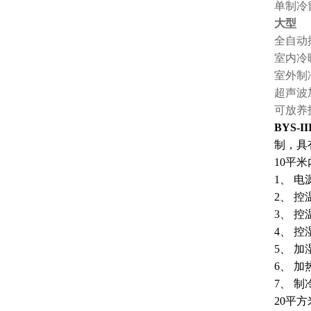
单制冷
大型
全自动
室内冷
室外制
超声波
可放养
BYS-II
制，具
10
平米
1
、 电源
2
、 控
3
、 控
4
、 控
5
、 加
6
、 加
7
、 制
20
平方