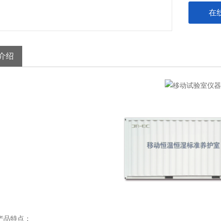
在
介绍
品特点：