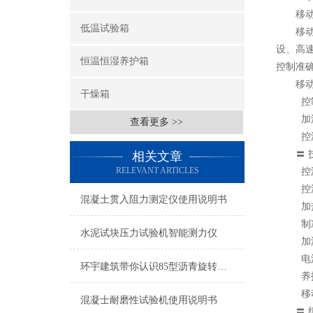
移动式
低温试验箱
移动式
设、高
恒温恒湿养护箱
控制准
移动标
干燥箱
控制部
加湿部
查看更多 >>
控温部
〓 技
相关文章
RELEVANT ARTICLES
控温范围
控湿范
混凝土贯入阻力测定仪使用说明书
加热功
制冷功
水泥试块压力试验机智能测力仪
加湿功率
电源频
环宇建筑带你认识85型沥青旋转薄膜烘箱
养护室外
移动式
混凝士耐磨性试验机使用说明书
〓 组