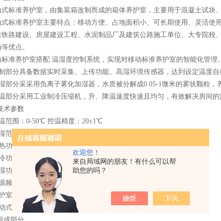
标准养护室，由集装箱改制而成的箱体养护室，主要用于混凝土试块、
标准养护室主要特点：移动方便、占地面积小、可长期使用、灵活使用
速铁路建设、房屋建设工程、水泥制品厂及建筑公路施工单位、大专院校
确等优点。
准养护室搭配 温湿度控制系统，实现对移动标准养护室的智能化管理
分具备数据实时采集、上传功能。高湿环境传感器，达到设定温度自
分采采用负离子雾化加湿器，水质被分解成0.05-1微米的雾状颗粒，
分采用工业制冷压缩机，升、降温速度快速且均匀，有效解决房间的
术参数
：0-50℃ 控温精度：20±1℃
围：≥95%(相对湿度)
率：3KW
欢迎您！
率：≤2KW
来自局域网的朋友！有什么可以帮
：90W ? 电源稳压：220±10%V
助您的吗？
率：50±1HZ
形尺寸：6000×2400×2600 mm
标准养护室完成重量：2000kg
成部分