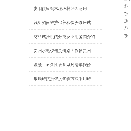
① 温
贵阳供应钢木垃圾桶经久耐用、抗腐蚀、外观新颖
② 定
③ 养
浅析如何维护保养和保养液压试验机
④ 养
⑤ 负
材料试验机的分类及应用范围介绍
贵州水电仪器贵州路面仪器贵州钢结构仪器桥梁仪器
混凝土耐久性设备系列清单报价
砌墙砖抗折强度试验方法采用砖瓦抗折试验机