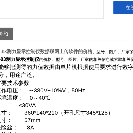
在
介绍
L-03测力显示控制仪
数据联网上传软件
的价格
、型号、图片、厂家
L-03测力显示控制仪
的价格、型号、图片、厂家的相关信息或索取相关
能够把测得的力值数据由单片机根据使用要求进行数
分，用途广泛。
主要技术参数
工作电压：
～
380V±
10%V
，50Hz
环境温度：
0
～
40
℃
：
≤
30VA
尺寸：
360*140*210
（开孔尺寸
345*125
）
尺寸：
57mm
保险丝：
8A