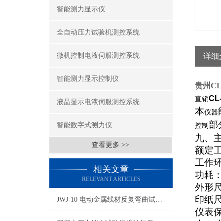
智能测力显示仪
全自动压力试验机测控系统
微机控制电液伺服测控系统
详细
智能测力显示控制仪
贵州
C
C
直销
液晶显示电液伺服测控系统
本
仪器
部
智能数字式测力仪
控制
九、
查看更多 >>
额定
工作
相关文章
功耗
RELEVANT ARTICLES
外形
印纸
JWJ-10 电动金属线材反复弯曲试验机的用途
仪表