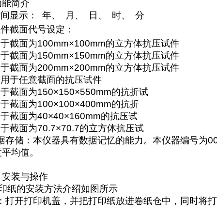
功能简介
时间显示：
年、
月、
日、
时、
分
试件截面代号设定：
用于截面为
100mm
×
100mm
的立方体抗压试件
用于截面为
150mm
×
150mm
的立方体抗压试件
用于截面为
200mm
×
200mm
的立方体抗压试件
适用于任意截面的抗压试件
用于截面为
150
×
150
×
550mm
的抗折试
用于截面为
100
×
100
×
400mm
的抗折
用于截面为
40
×
40
×
160mm
的抗压试
用于截面为
70.7
×
70.7
的立方体抗压试
据存储：本仪器具有数据记忆的能力。本仪器编号为
0
度平均值。
、安装与操作
印纸的安装方法介绍如图所示
骤：打开打印机盖，并把打印纸放进卷纸仓中，同时将