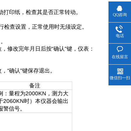
动打印纸，检查其是否正常转动。
QQ咨询
行检查设置，正常使用时无须设定。
电话
日。
位，修改完年月日后按“确认"键，仪表：
在线留言
，“确认"键保存退出。
微信扫一扫
备注
例：量程为
2000KN
，测力大
于
2060KN
时）本仪器会输出
报警信号。