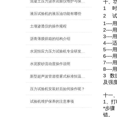
十、
混凝土压力泌水试验仪维护与保养的方式
1
液压试验机的液压油功能有哪些
2
1----
土壤渗透仪的操作规程
2----
3----
沥青薄膜烘箱的结构介绍
4----
5----
水泥恒应力压力试验机专业研发生产厂家
6----
7----
水泥胶砂流动度操作说明
8----
3
数
新型超声波管道喷雾式标准恒温恒湿养护室设备使用说明
及强
压力试验机安装好后如何操作呢？
十一
1
、打
试验机维护保养的注意事项
*步
错。