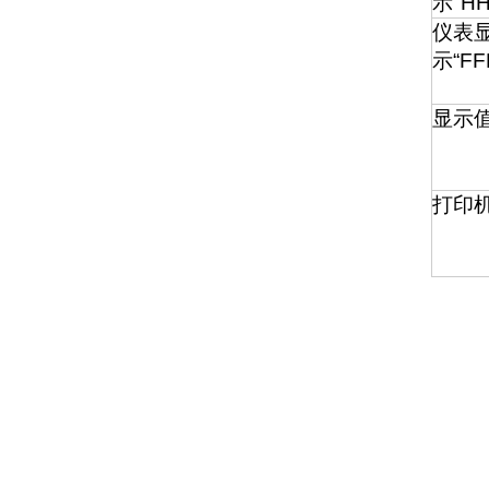
示
"H
仪表
示“
FF
显示
打印