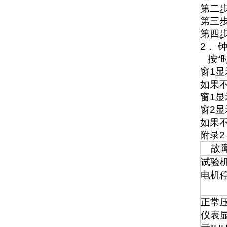
第二
第三
第四
2
．
按“
窗
1
显
如果
窗
1
显
窗
2
显
如果
附录
故
试验
电机
正常
仪表