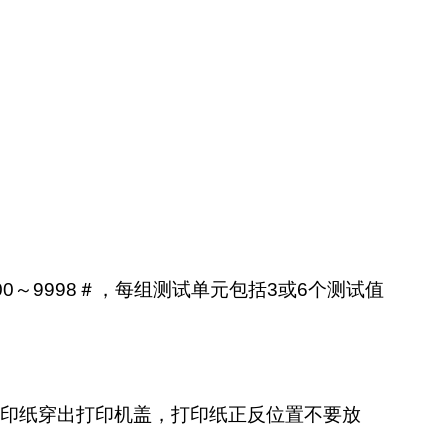
00
～
9998
＃，每组测试单元包括
3
或
6
个测试值
打印纸穿出打印机盖，打印纸正反位置不要放