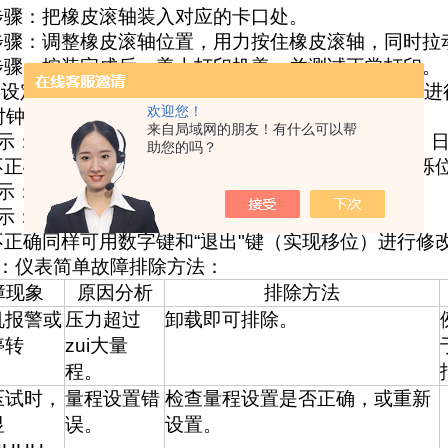
步骤：把橡皮滚轴装入对应的卡口处。
步骤：调整橡皮滚轴位置，用力按住橡皮滚轴，同时拉
步骤：按装完成后，盖上打印机盖，并测试正常打印。
钟设定
:
次使用时或使用较长时间后，应对本机的时钟进
欢迎您！
时钟"键，仪表显示如：
来自局域网的朋友！有什么可以帮
示：“—
2010
"，表示年，窗
2
显示：“
02-25
"表示月、
助您的吗？
不正确可输入数字键修改闪烁位，按“退出"键移动闪烁
示：“
---08
"表示小时。
示：“
20-10
"表示分钟和秒。
不正确同样可用数字键和“退出"键（实现移位）进行修改
2：仪表简单故障排除方法
：
障现象
原因分析
排除方法
机报警或
压力超过
卸载即可排除。
停转
zui大量
程。
压试时，
量程设置错
检查量程设置是否正确，或重新
显
误。
设置。