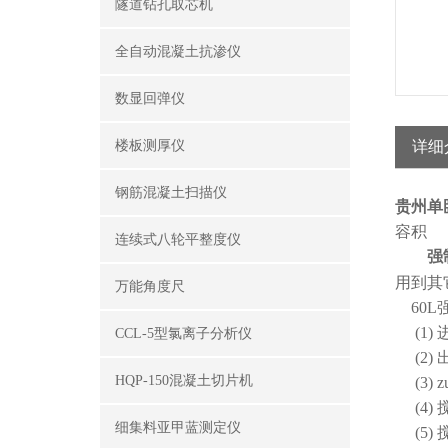
隧道钻孔取芯机
全自动混凝土抗渗仪
数显回弹仪
楼板测厚仪
详细
钢筋混凝土扫描仪
贵州单
容积
1
连续式八轮平整度仪
强
用到其
万能角度尺
60L
(1)
CCL-5型氯离子分析仪
(2)
HQP-150混凝土切片机
(3)
(4)
细集料亚甲蓝测定仪
(5)