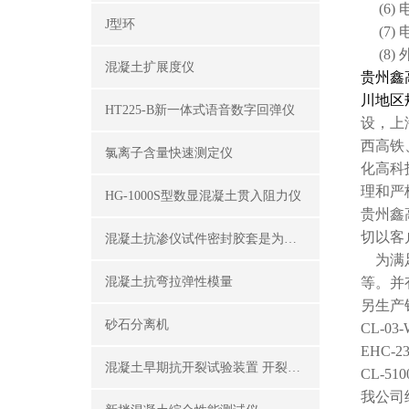
(6)
J型环
(7)
(8)
混凝土扩展度仪
贵州鑫
川地区
HT225-B新一体式语音数字回弹仪
设，上
西高铁
氯离子含量快速测定仪
化高科
理和严
HG-1000S型数显混凝土贯入阻力仪
贵州鑫
切以客
混凝土抗渗仪试件密封胶套是为了密封试件外围
为满足
混凝土抗弯拉弹性模量
等。并
另生产销
砂石分离机
CL-0
EHC
混凝土早期抗开裂试验装置 开裂试模
CL-
我公司