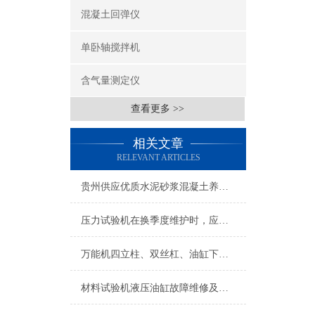
混凝土回弹仪
单卧轴搅拌机
含气量测定仪
查看更多 >>
相关文章
RELEVANT ARTICLES
贵州供应优质水泥砂浆混凝土养护箱,不锈钢恒温养护箱批发商
压力试验机在换季度维护时，应该注意的问题
万能机四立柱、双丝杠、油缸下置式主机结构，控制油源为柜式油源控制柜
材料试验机液压油缸故障维修及排除方法