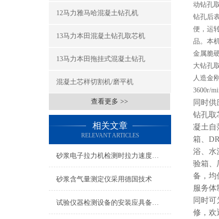
动钻孔
12马力雅马哈混凝土钻孔机
钻孔后
便，运
13马力本田混凝土钻孔取芯机
品。本机
金属脆硬
13马力本田拖挂式混凝土钻孔
大钻孔取
人造金刚石
混凝土芯样切割机/磨平机
3600r
查看更多 >>
同时供
钻孔取
相关文章
凝土自
RELEVANT ARTICLES
箱、D
浴、水
砂浆电子拉力机检测时拉力速度的问题
验箱、
备，均
砂浆含气量测定仪采用德国技术
服务体
同时可
试验仪器检测设备的安装应具备的条件
修，欢