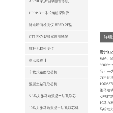
AS8900瓦斯自动报警系统
HPRP-3一体式钢筋探测仪
隧道断面检测仪 HPSD-2F型
GTJ-FKY裂缝宽度测试仪
详细
锚杆无损检测仪
贵州H
马哈、M
多点位移计
3600/
高）zu
车载式路面取芯机
力科勒
1060
混凝土钻孔取芯机
雅马哈动
5.5马力雅马哈混凝土钻孔取芯
动拖挂式
10马力
10马力雅马哈混凝土钻孔取芯机
马哈动力、