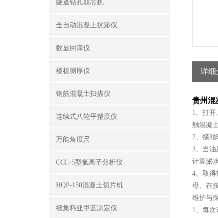
隧道钻孔取芯机
全自动混凝土抗渗仪
数显回弹仪
楼板测厚仪
详细
钢筋混凝土扫描仪
贵州混
1、打
连续式八轮平整度仪
触混凝
2、接顺
万能角度尺
3、当油
计算泌
CCL-5型氯离子分析仪
4、取
HQP-150混凝土切片机
母。在
维护与
细集料亚甲蓝测定仪
1、每