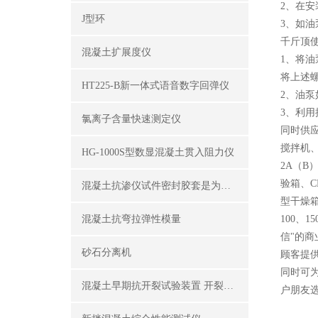
2、在
J型环
3、如
千斤顶
混凝土扩展度仪
1、将
将上述
HT225-B新一体式语音数字回弹仪
2、油
3、利
氯离子含量快速测定仪
同时供
搅拌机
HG-1000S型数显混凝土贯入阻力仪
2A（B）
验箱、
混凝土抗渗仪试件密封胶套是为了密封试件外围
型干燥箱
混凝土抗弯拉弹性模量
100、
信"的
砂石分离机
顾客提
同时可
混凝土早期抗开裂试验装置 开裂试模
户朋友