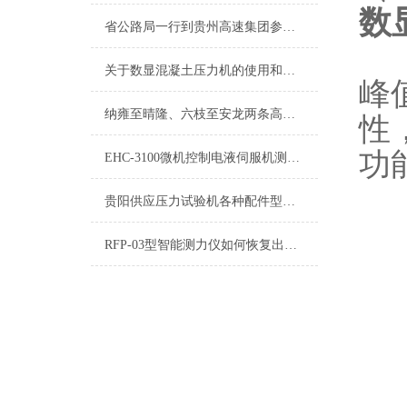
数
省公路局一行到贵州高速集团参观交流信息化工作
实
关于数显混凝土压力机的使用和维护都在这篇文章里
峰
纳雍至晴隆、六枝至安龙两条高速公路年内开工
性
功
EHC-3100微机控制电液伺服机测控系统厂家供应
贵阳供应压力试验机各种配件型号齐全质优价廉
RFP-03型智能测力仪如何恢复出厂设置