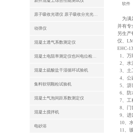
新拌混凝土综合性能测试仪
软件
原子吸收光谱仪 原子吸收分光光度计
为满足
并有专
动弹仪
另生产
仪、LM
混凝土透气系数测定仪
EHC
1、万
混凝土电阻率测定仪也叫电位检测仪（锈蚀分析仪）
2、水
混凝土硫酸盐干湿循环试验机
3、土
4、公
集料软弱颗粒试验机
5、沥
6、防
混凝土气泡间距系数测定仪
7、工
8、门
混凝土搅拌机
9、进
10、
电砂浴
11、