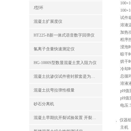
100×1
J型环
100×1
试件箱内
混凝土扩展度仪
溶液温度
加热功率
HT225-B新一体式语音数字回弹仪
程序控
浸泡时
氯离子含量快速测定仪
晾干时间:
烘干时
HG-1000S型数显混凝土贯入阻力仪
冷却时间:
总循环时
混凝土抗渗仪试件密封胶套是为了密封试件外围
溶液液位
混凝土抗弯拉弹性模量
pH值测
pH值测量
砂石分离机
电压:38
混凝土早期抗开裂试验装置 开裂试模
、仪器
主机