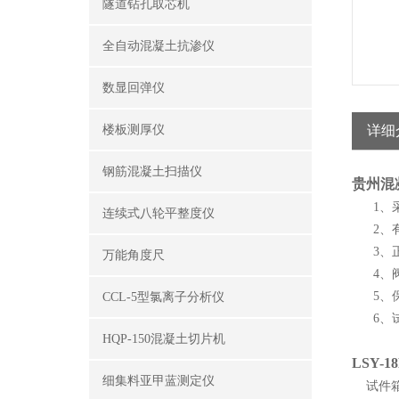
隧道钻孔取芯机
全自动混凝土抗渗仪
数显回弹仪
楼板测厚仪
详细
钢筋混凝土扫描仪
贵州混
1、采
连续式八轮平整度仪
2、有的
3、正
万能角度尺
4、阀
5、保
CCL-5型氯离子分析仪
6、试
HQP-150混凝土切片机
LSY
细集料亚甲蓝测定仪
试件箱有效