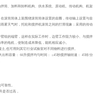
由拌筒、加料和卸料机构、供水系统、原动机、传动机构、机架
，在滚筒筒体上装围绕滚筒筒体设置的齿圈，传动轴上设置与齿
服雨雾天气时，托轮和搅拌机滚筒之间的打滑现象；采用的传动
拌臂组的端臂，这样在实际工作时，边臂工作阻力较小、与搅拌
功率的电机，使制造成本降低，能耗相应减小。
凝土
,也可用到其它行业试验室对不同物料进行搅拌。
i大出料容量：
66
升
搅拌均匀时间：
≤45
秒
搅拌轴转速：
45
转
/
分
m
的可靠性。
升是否过高，