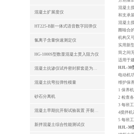
分别落
混凝土
混凝土扩展度仪
和支承
混凝土
HT225-B新一体式语音数字回弹仪
圈啮合
机构又
氯离子含量快速测定仪
实用新
筒之间
HG-1000S型数显混凝土贯入阻力仪
适用于
HJL-
混凝土抗渗仪试件密封胶套是为了密封试件外围
电动机
混凝土抗弯拉弹性模量
维护
1
保养机
砂石分离机
2
检查各
3
每班工
混凝土早期抗开裂试验装置 开裂试模
4
搅拌机
5 每班
新拌混凝土综合性能测试仪
HJL-