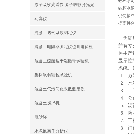
破坏水
原子吸收光谱仪 原子吸收分光光度计
破坏水
促使物
动弹仪
提高拌
混凝土透气系数测定仪
为满足
并有专
混凝土电阻率测定仪也叫电位检测仪（锈蚀分析仪）
另生产
显示控制
混凝土硫酸盐干湿循环试验机
系统、
集料软弱颗粒试验机
1、万
2、水
混凝土气泡间距系数测定仪
3、土
4、公
混凝土搅拌机
5、沥
6、防
电砂浴
7、工
8、门
水泥氯离子分析仪