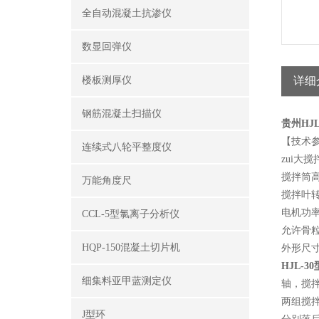
全自动混凝土抗渗仪
数显回弹仪
楼板测厚仪
详细
钢筋混凝土扫描仪
贵州HJ
【技术
连续式八轮平整度仪
zui大
搅拌筒高
万能角度尺
搅拌叶
电机功
CCL-5型氯离子分析仪
允许骨粒z
HQP-150混凝土切片机
外形尺寸：
HJL-
细集料亚甲蓝测定仪
轴，搅
两组搅
J型环