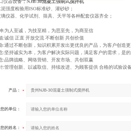
口仪器设备；
NJB-30混凝土强制式搅拌机
水泥强度检验用ISO标准砂、灌砂砂；
玻璃仪器、化学试剂、筛具、天平等各种配套仪器齐全；
神:为人至诚，为技至精，为思至先，为商至信
值:诚信 正直 开放交流 不断创新 共创价值
命:通过不断创新，知识积累开发出更优良的产品，为客户创造
念:坚持诚实为本，为客户解决实际问题，满足客户的需求，是
念:品牌战略、网络营销、开发市场、共创双赢
针:管理创新、以诚取信、持续改进、为顾客提供 合格的试验设
产品：
您的单位：
您的姓名：