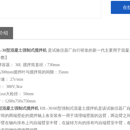
在
介绍
L-30型混凝土强制式搅拌机
是试验仪器厂自行研发的新一代主要用于混凝
参数】
搅拌容器：
30L
搅拌筒直径：730mm
300mm
搅拌叶与搅拌筒的间隙：
35mm
转速：
27r/min
率：
380V,3kw
ui大粒径： 50mm
1200x750x750mm
30型混凝土强制式搅拌机
HJL-30/60型强制式混凝土搅拌机是该试验仪
拌筒的两端壁处的搅拌轴上各安装有一用于清理端壁面的边臂，两边臂之
拌臂在轴向排布上均自端臂至中臂，在旋转方向的排布均自端臂至中臂，