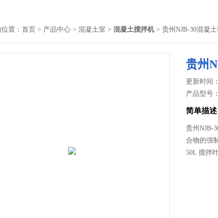
的位置：
首页
>
产品中心
>
混凝土室
>
混凝土搅拌机
> 贵州NJB-30混
贵州N
更新时间： 2
产品型号
简单描述
贵州NJB
合物的强制搅
50L 搅拌叶转