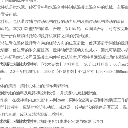
后于同侧的搅拌臂端臂。
搅拌机
是把水泥、砂石骨料和水混合并拌制成混凝土混合料的机械。主要
装置等组成。
搅拌机，包括通过轴与传动机构连接的动力机构及由传动机构带动的滚筒
的齿轮。本实用新型结构简单、合理，采用齿轮、齿圈啮合后，可有效克
可进一步保证消除托轮和搅拌机滚筒之间的打滑现象。
型将边臂在整体搅拌臂布局的旋转方向的位置后撤，使其落后于同侧的搅
无切磨，使边臂的耐久度提高，搅拌轴所需驱动力也减小，因此可装配小
建筑科研和建筑公司及混凝土构件单位试验室,
可搅拌普通混凝土和轻质混
30型混凝土强制式搅拌机
【技术参数】进料容量： 96
升
出料容量：
60
升
zu
功率：
2.2
千瓦
电源电压：
380
伏
【外观参数】
外型尺寸 1520×530×1060m
保养
体的清洁，清除机体上的污物和障碍物。
润滑处的油料及电路和控制设备，并按要求加注润滑油。
作前，在搅拌筒内加水空转
1--
到
2min
，同时检查离合器和制动装置工作
运转过程中，应随时检听电动机，减速器，传动齿轮的噪声是否正常，温
工作结束后，应认真清洗混凝土搅拌机
30型混凝土强制式搅拌机
功能使各组成成分宏观与微观上均匀