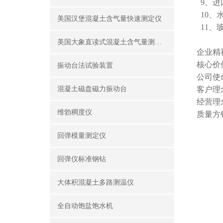
9、进
10、
美国汉堡混凝土含气量快速测定仪
11、
美国大象直读式混凝土含气量测定仪
企业精
核心价
振动台法试验装置
公司使
混凝土磁盘磁力振动台
客户理
经营理
维勃稠度仪
质量方
回弹模量测定仪
回弹仪标准钢钻
大体积混凝土多路测温仪
全自动饱盐饱水机