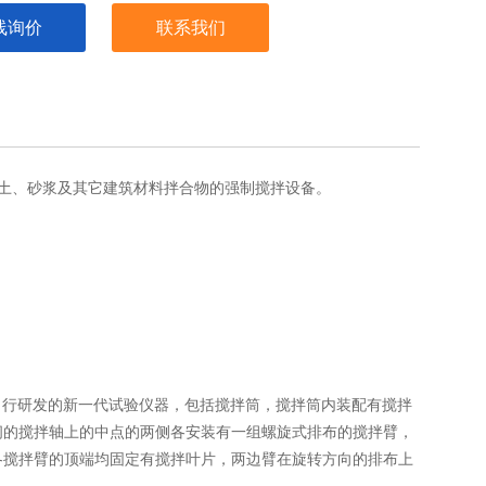
线询价
联系我们
土、砂浆及其它建筑材料拌合物的强制搅拌设备。
器厂自行研发的新一代试验仪器，包括搅拌筒，搅拌筒内装配有搅拌
间的搅拌轴上的中点的两侧各安装有一组螺旋式排布的搅拌臂，
各搅拌臂的顶端均固定有搅拌叶片，两边臂在旋转方向的排布上