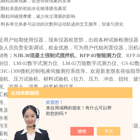
泥颗粒团聚现象，促进弥散现象的发展
泥颗粒表面的初始水化物薄膜包裹层
料颗粒间碰撞摩擦，减少灰尘薄膜的影响
合料各单元体参与运动的次数和运动轨迹的交叉频率，加速匀质化
用户短期使用仪器，现有仪器租赁部，出租各种试验检测仪器
业人员负责安装调试，租金优惠，可为用户代租闲置仪器，旧机
销售
：
NJB-30混凝土强制式搅拌机
、RFP-03智能测力仪
、RFP
仪、LM-02数字式测力仪、LM-02万能数字式测力仪、GS-82数
EHC-1300微机控制电液伺服测控系统等。欢迎新老朋友蓓临
能机、压力试验机、材料试验机（拉力、压力、冲击、扭转、疲
泥、混凝土、沥青、砂浆检测仪器；
工检测仪器；
路、铁路、桥梁、隧道、路基路面检测仪器
欢迎您！
来自局域网的朋友！有什么可以帮
青及沥青混合料检测仪器；
助您的吗？
水卷材检测仪器；
程无损检测仪器、测量、测绘仪器、建筑节能、陶瓷、管材仪器
窗检测、空气质量及环境检测仪器；