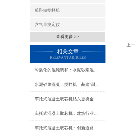
单卧轴搅拌机
含气量测定仪
查看更多 >>
上一
相关文章
RELEVANT ARTICLES
匀质化的混沌调和：水泥砂浆混凝土搅拌机在三相混合中的流变重构
水泥砂浆混凝土搅拌机：基建“融合引擎”，赋能多元施工
车托式混凝土取芯机钻头更换全攻略：轻松换钻，高效作业
车托式混凝土取芯机：建筑行业的革命性工具
车托式混凝土取芯机：创新道路维护科技