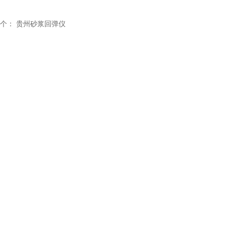
个：
贵州砂浆回弹仪