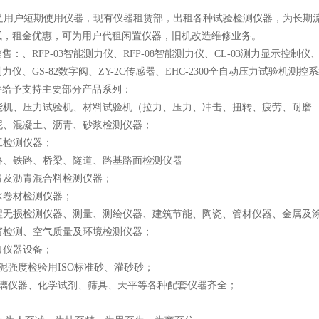
用户短期使用仪器，现有仪器租赁部，出租各种试验检测仪器，为长期流
试，租金优惠，可为用户代租闲置仪器，旧机改造维修业务。
售：、RFP-03智能测力仪、RFP-08智能测力仪、CL-03测力显示控制仪、
力仪、GS-82数字阀、ZY-2C传感器、EHC-2300全自动压力试验机测
并给予支持主要部分产品系列：
能机、压力试验机、材料试验机（拉力、压力、冲击、扭转、疲劳、耐磨
泥、混凝土、沥青、砂浆检测仪器；
工检测仪器；
路、铁路、桥梁、隧道、路基路面检测仪器
青及沥青混合料检测仪器；
水卷材检测仪器；
程无损检测仪器、测量、测绘仪器、建筑节能、陶瓷、管材仪器、金属及
窗检测、空气质量及环境检测仪器；
口仪器设备；
泥强度检验用ISO标准砂、灌砂砂；
玻璃仪器、化学试剂、筛具、天平等各种配套仪器齐全；