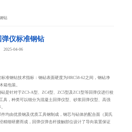
钢钻
回弹仪标准钢钻
025-04-06
：
标准钢钻技术指标：钢砧表面硬度为HRC58-62之间，钢砧净
g，木箱包装。
砧是针对于ZC3-A型、ZC4型、ZC5型及ZC1型等回弹仪进行校
验工具，种类可以细分为混凝土回弹仪型、砂浆回弹仪型、高强
等。
部件均由优质钢及优质工具钢制成，钢芯与砧体的配合面（莫氏
）经精细研磨而成，回弹仪弹击杆接触部位设计了导向装置保证
的稳