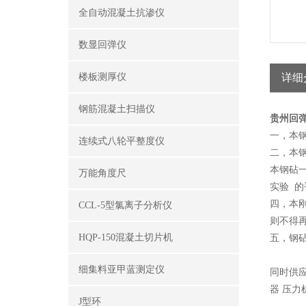
全自动混凝土抗渗仪
数显回弹仪
楼板测厚仪
详细
钢筋混凝土扫描仪
贵州回
一，本
连续式八轮平整度仪
二，本钢
本钢砧
万能角度尺
实验 的
四，本刚
CCL-5型氯离子分析仪
则不得
HQP-150混凝土切片机
五，钢
细集料亚甲蓝测定仪
同时供
器 压力
J型环