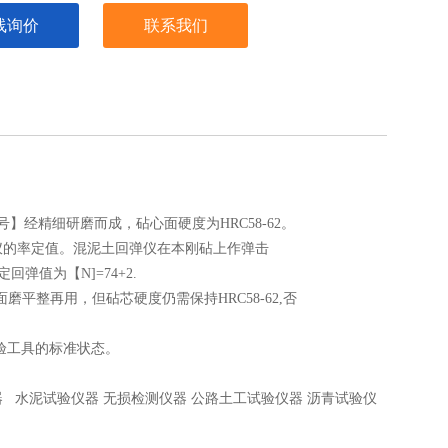
线询价
联系我们
经精细研磨而成，砧心面硬度为HRC58-62。
仪的率定值。混泥土回弹仪在本刚砧上作弹击
弹值为【N]=74+2.
磨平整再用，但砧芯硬度仍需保持HRC58-62,否
验工具的标准状态。
水泥试验仪器 无损检测仪器 公路土工试验仪器 沥青试验仪