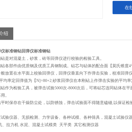
在
介绍
弹仪标准钢钻
回弹仪标准钢钻
钢砧是对混凝土，砂浆，砖等回弹仪进行校验的检验工具。
砧各部件由优质钢及优质工具钢制成。砧芯与砧体的配合面【莫氏锥度4号】
一般放置在水平面上校验回弹仪，回弹仪垂直向下作弹击实验，校准回弹
平均率定回弹值为【N]=80+2;砂浆回弹仪在本刚砧上作弹击实验的平均率定回
砧作为检验工具，被弹击试验5000次-8000次后，可将砧芯连同砧体在平面
再用。
砧平时保存在干燥防尘处，以防锈蚀，弹击试验面不得随意磕碰,以保证检
应试验仪器、无损检测、力学设备、各种试模、各种筛具，混凝土试验仪器 
机、拉力机 水泥、混凝土试模类 天平类 其它检测仪器