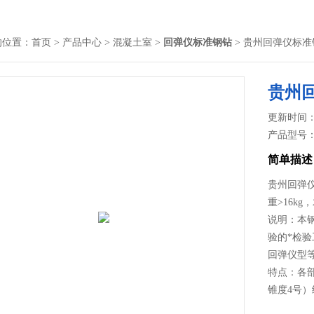
的位置：
首页
>
产品中心
>
混凝土室
>
回弹仪标准钢钻
> 贵州回弹仪标准
贵州
更新时间： 2
产品型号
简单描述
贵州回弹仪
重>16k
说明：本钢
验的*检
回弹仪型
特点：各
锥度4号
回弹数据