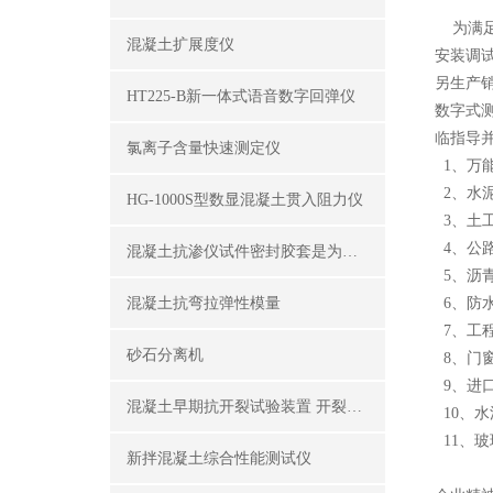
为满足
混凝土扩展度仪
安装调
另生产销
HT225-B新一体式语音数字回弹仪
数字式测
临指导
氯离子含量快速测定仪
1、万
2、水
HG-1000S型数显混凝土贯入阻力仪
3、土
4、公
混凝土抗渗仪试件密封胶套是为了密封试件外围
5、沥
混凝土抗弯拉弹性模量
6、防
7、工
砂石分离机
8、门
9、进
混凝土早期抗开裂试验装置 开裂试模
10、水
11、
新拌混凝土综合性能测试仪