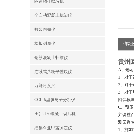
隧道钻孔取芯机
全自动混凝土抗渗仪
数显回弹仪
楼板测厚仪
详细
钢筋混凝土扫描仪
贵州
A
、选定
连续式八轮平整度仪
1
、对于
2
、对于
万能角度尺
3
、对于
CCL-5型氯离子分析仪
回弹模
C
、预压
HQP-150混凝土切片机
并调整
测回弹
细集料亚甲蓝测定仪
1
、施加