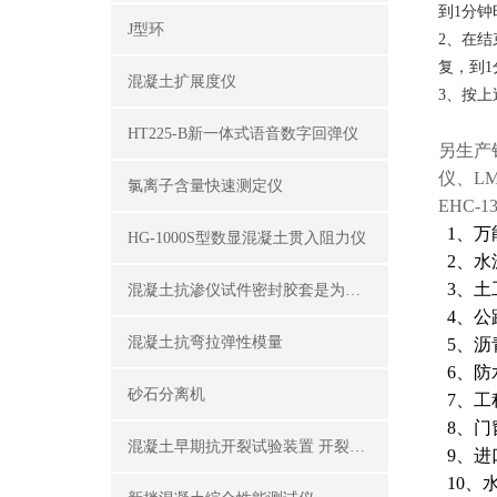
到
1
分钟
J型环
2
、在结
复，到
1
混凝土扩展度仪
3、按上
HT225-B新一体式语音数字回弹仪
另生产
仪、LM
氯离子含量快速测定仪
EHC
1、万
HG-1000S型数显混凝土贯入阻力仪
2、水
3、土
混凝土抗渗仪试件密封胶套是为了密封试件外围
4、公
混凝土抗弯拉弹性模量
5、沥
6、防
砂石分离机
7、工
8、门
混凝土早期抗开裂试验装置 开裂试模
9、进
10、