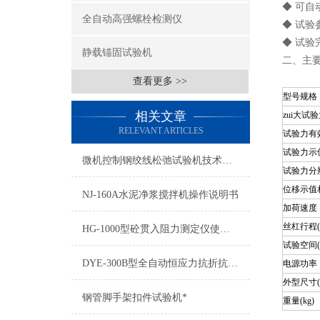
◆ 可
全自动高强螺栓检测仪
◆ 试
◆ 试
静载锚固试验机
二、主
查看更多 >>
型号规格
相关文章
zui大试
RELEVANT ARTICLES
试验力有
试验力示
微机控制钢绞线松弛试验机技术参数
试验力分
位移示值
NJ-160A水泥净浆搅拌机操作说明书
加荷速度
丝杠行程(
HG-1000型砼贯入阻力测定仪使用介绍
试验空间(
DYE-300B型全自动恒应力抗折抗压试验机使用说明书
电源功率
外型尺寸(
钢管脚手架扣件试验机*
重量(kg)