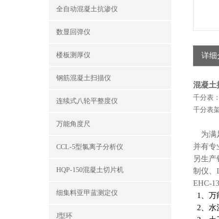
全自动混凝土抗渗仪
数显回弹仪
楼板测厚仪
详细
钢筋混凝土扫描仪
混凝土
千分表：
连续式八轮平整度仪
千分表
万能角度尺
为满足
并有专
CCL-5型氯离子分析仪
另生产
HQP-150混凝土切片机
制仪、L
EHC
细集料亚甲蓝测定仪
1、万
2、水
J型环