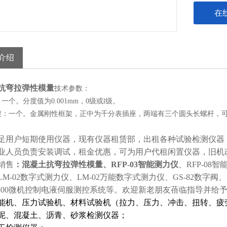
在
介绍
抗弯拉弹性模量
技术参数：
一个。分度值为0.001mm，0级或l级。
架：一个。金属刚性框架，正中为千分表插座，两端有三个圆头长螺杆，
用户短期使用仪器，现有仪器租赁部，出租各种试验检测仪器
业人员负责安装调试，租金优惠，可为用户代租闲置仪器，旧机
销售
：
混凝土抗弯拉弹性模量
、RFP-03智能测力仪
、RFP-08
M-02数字式测力仪、LM-02万能数字式测力仪、GS-82数字阀、
-1300微机控制电液伺服测控系统等。欢迎新老朋友蓓临指导并给
能机、压力试验机、材料试验机（拉力、压力、冲击、扭转、疲
泥、混凝土、沥青、砂浆检测仪器；