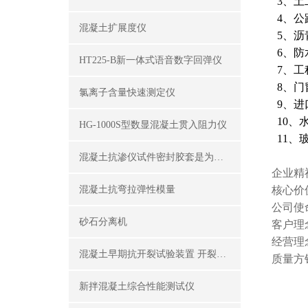
3、土
4、公
混凝土扩展度仪
5、沥
6、防
HT225-B新一体式语音数字回弹仪
7、工
8、门
氯离子含量快速测定仪
9、进
10、
HG-1000S型数显混凝土贯入阻力仪
11、
混凝土抗渗仪试件密封胶套是为了密封试件外围
企业精
混凝土抗弯拉弹性模量
核心价
公司使
砂石分离机
客户理
经营理
混凝土早期抗开裂试验装置 开裂试模
质量方
新拌混凝土综合性能测试仪