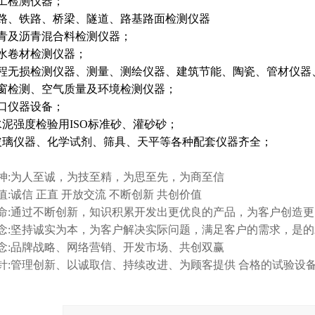
工检测仪器；
路、铁路、桥梁、隧道、路基路面检测仪器
青及沥青混合料检测仪器；
水卷材检测仪器；
程无损检测仪器、测量、测绘仪器、建筑节能、陶瓷、管材仪器
窗检测、空气质量及环境检测仪器；
口仪器设备；
水泥强度检验用ISO标准砂、灌砂砂；
玻璃仪器、化学试剂、筛具、天平等各种配套仪器齐全；
神:为人至诚，为技至精，为思至先，为商至信
值:诚信 正直 开放交流 不断创新 共创价值
命:通过不断创新，知识积累开发出更优良的产品，为客户创造
念:坚持诚实为本，为客户解决实际问题，满足客户的需求，是
念:品牌战略、网络营销、开发市场、共创双赢
针:管理创新、以诚取信、持续改进、为顾客提供 合格的试验设