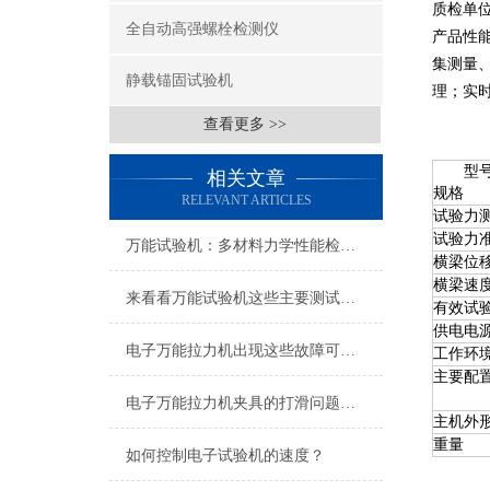
质检单
全自动高强螺栓检测仪
产品性
集测量
静载锚固试验机
理；实
查看更多 >>
型
相关文章
规格
RELEVANT ARTICLES
试验力
试验力
万能试验机：多材料力学性能检测的全能专家
横梁位
横梁速
来看看万能试验机这些主要测试下项目
有效试
供电电
电子万能拉力机出现这些故障可以这么处理
工作环
主要配
电子万能拉力机夹具的打滑问题要如何解决？
主机外
重量
如何控制电子试验机的速度？