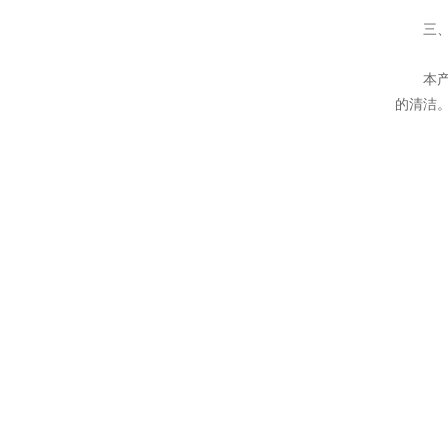
三、
本产品
的清洁