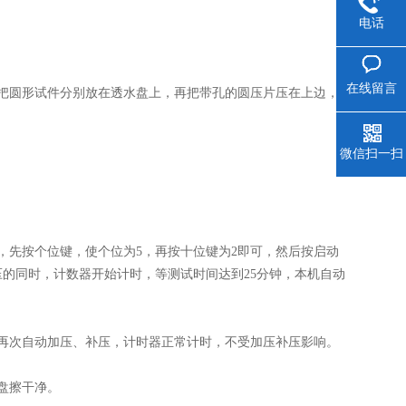
电话
在线留言
把圆形试件分别放在透水盘上，再把带孔的圆压片压在上边，
微信扫一扫
先按个位键，使个位为5，再按十位键为2即可，然后按启动
的同时，计数器开始计时，等测试时间达到25分钟，本机自动
再次自动加压、补压，计时器正常计时，不受加压补压影响。
盘擦干净。