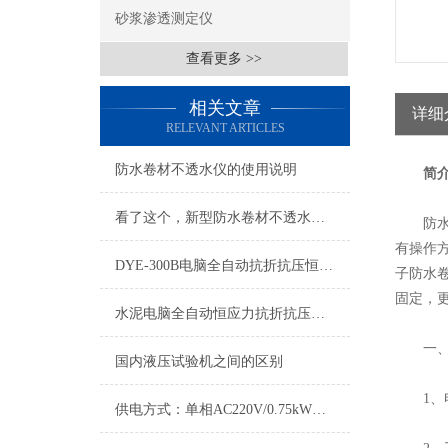
砂浆渗透测定仪
查看更多 >>
相关文章
详细
RELEVANT ARTICLES
防水卷材不透水仪的使用说明
简
看了这个，新型防水卷材不透水仪的使用不在话下
防水卷材
有操作
DYE-300B电脑全自动抗折抗压恒应力试验机全新报价
子防水卷
固定，
水泥电脑全自动恒应力抗折抗压试验机更新换代
一、
国内液压试验机之间的区别
1、电
供电方式：单相AC220V/0.75kW电液伺服微机控制压力试验机