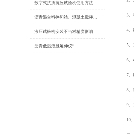
2、工
数字式抗折抗压试验机使用方法
3、功 
沥青混合料拌和站、混凝土搅拌站、砂浆搅拌站仪器汇总
4、试验
液压试验机安装不当对精度影响
5、工作
沥青低温液显延伸仪*
6、zui
7、试
8、透
9、工
10、