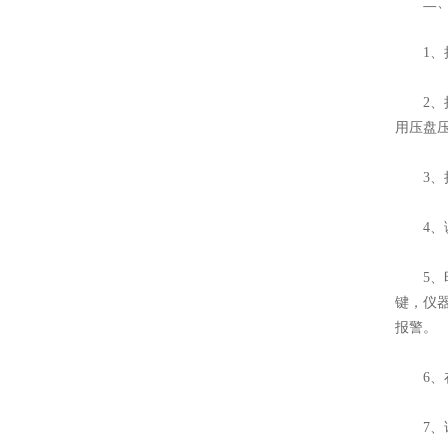
二、
1、把
2、把
用压盘
3、把
4、调节
5、时
键，仪
报警。
6、在
7、试