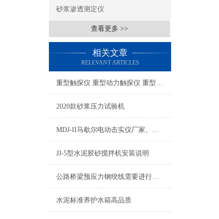
砂浆渗透测定仪
查看更多 >>
相关文章
RELEVANT ARTICLES
重型触探仪 重型动力触探仪 重型触探仪计算公式
2020款砂浆压力试验机
MDJ-II马歇尔电动击实仪厂家、价格、图片、型号、参数
JJ-5型水泥胶砂搅拌机安装说明
公路桥梁预应力钢绞线需要进行的力学性能试验项目
水泥标准养护水箱高品质