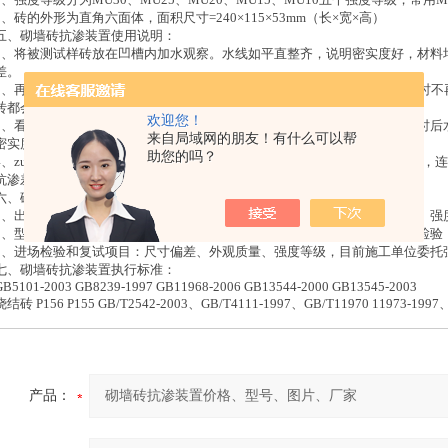
3、砖的外形为直角六面体，面积尺寸=240×115×53mm（长×宽×高）
五、砌墙砖抗渗装置使用说明：
1、将被测试样砖放在凹槽内加水观察。水线如平直整齐，说明密实度好，材料
差。
2、再看水线上升高低和速度。优质砖一般上升至5mm左右即停止，几个小时不
砖都会湿。
欢迎您！
3、看水渗得快慢：优质砖三天后只是蒸发掉相当部分，水还在；差砖几小时后
来自局域网的朋友！有什么可以帮
密实度，也可看出砖的抗渗水能力。
助您的吗？
4、zui后看砖的背面：如经24小时，砖背面有水珠出现，砖的抗渗漏能力差
抗渗差的砖强度、防雨性、耐久性均差。
六、砌墙砖抗渗装置检验说明：
1、出厂检验：指生产厂家带的合格证，包括项目为尺寸偏差、外观、质量、强
2、型式检验：指生产厂家每样或一定时间段内对产品的所有技术指标进行检验
3、进场检验和复试项目：尺寸偏差、外观质量、强度等级，目前施工单位委托
七、砌墙砖抗渗装置执行标准：
GB5101-2003 GB8239-1997 GB11968-2006 GB13544-2000 GB13545-2003
烧结砖 P156 P155 GB/T2542-2003、GB/T4111-1997、GB/T11970 11973-1997
产品：