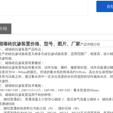
在
介绍
砌墙砖抗渗装置价格、型号、图片、厂家
产品详细介绍
一、砌墙砖抗渗装置产品特点：
生产的砖抗渗试验装置又称多孔砖抗渗试验装置，适用范围广，精度高，设计
抗渗性能。
二、砌墙砖抗渗装置简要概述：
砌墙砖抗渗装置包括有蓄水筒、试件压板、螺杆、橡胶密封垫。试件压板通过
有直径为50－80mm的圆孔。所述的蓄水筒的简体高约100cm。高出水位请
水筒与压板之间，通过蓄水筒中一定水位高度的水向筒底部的试件施加水压，
抗渗性。
三、砌墙砖抗渗装置技术规格：
390×190×190；240×115×115；240×90；190×190；蓄水筒直径60mm。
四、砌墙砖抗渗装置适用于砖的种类：
1、烧结普通砖2、普通混凝土小型空心砌块 3、蒸压加气混凝土砌块 4、烧结多
普通烧结砖
1、烧结普通砖按原料分为粘土砖（N）、煤矸石砖（M）
2、强度等级分为MU30、MU25、MU20、MU15、MU10五个强度等级，常用M