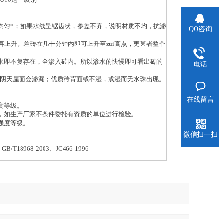
均匀*；如果水线呈锯齿状，参差不齐，说明材质不均，抗渗
QQ咨询
再上升。差砖在几十分钟内即可上升至zui高点，更甚者整个
水即不复存在，全渗入砖内。所以渗水的快慢即可看出砖的
电话
，连阴天屋面会渗漏；优质砖背面或不湿，或湿而无水珠出现。
在线留言
度等级。
，如生产厂家不条件委托有资质的单位进行检验。
强度等级。
微信扫一扫
、GB/T18968-2003、JC466-1996