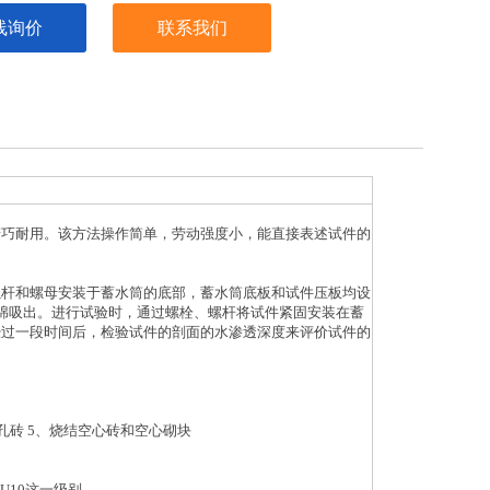
线询价
联系我们
精巧耐用。该方法操作简单，劳动强度小，能直接表述试件的
螺杆和螺母安装于蓄水筒的底部，蓄水筒底板和试件压板均设
用海绵吸出。进行试验时，通过螺栓、螺杆将试件紧固安装在蓄
经过一段时间后，检验试件的剖面的水渗透深度来评价试件的
孔砖 5、烧结空心砖和空心砌块
U10这一级别