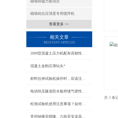
砌墙砖磁力振动台
砌墙砖抗压强度专用搅拌机
查看更多 >>
相关文章
RELEVANT ARTICLES
2000型混凝土压力机配有高韧性防护网，试验过程更加安全可靠
混凝土金刚石薄钻头*
材料拉伸试验机操作时，应该注意的细节要点
电动恒压隧道防水板焊缝气密性检测仪
共 3 
松弛试验机使用注意事项？如何选购质优价廉的
贵州纳雍至晴隆、六枝至安龙高速公路重新招标，中标单位出炉