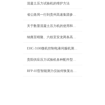
混凝土压力试验机的维护方法
省公路局一行到贵州高速集团参观交流信息化工作
关于数显混凝土压力机的使用和维护都在这篇文章里
纳雍至晴隆、六枝至安龙两条高速公路年内开工
EHC-3100微机控制电液伺服机测控系统厂家供应
贵阳供应压力试验机各种配件型号齐全质优价廉
RFP-03型智能测力仪如何恢复出厂设置