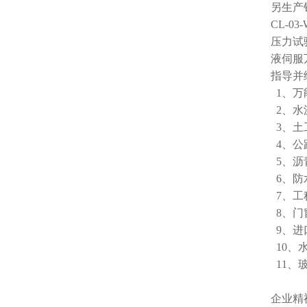
另生产销
CL-0
压力试
液伺服
指导并
1、万
2、水
3、土
4、公
5、沥
6、防
7、工
8、门
9、进
10、
11、
企业精