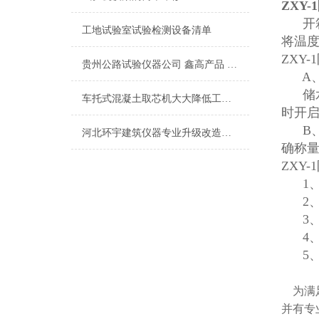
ZXY
开箱
工地试验室试验检测设备清单
将温
ZXY
贵州公路试验仪器公司 鑫高产品 销售售后综合服务
A、
储水
车托式混凝土取芯机大大降低工作强度
时开
B、
河北环宇建筑仪器专业升级改造材料试验机、压力机
确称量(
ZXY
1、
2、
3、
4、
5、
为满足
并有专