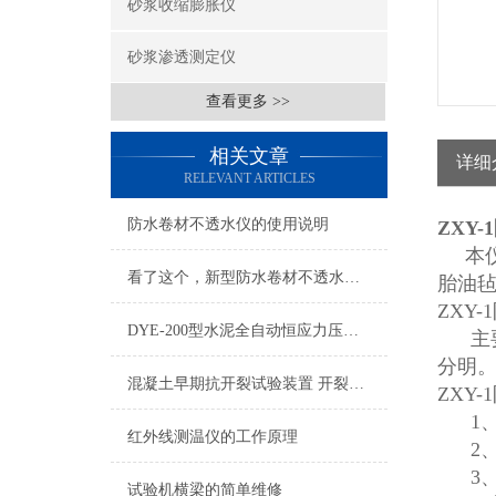
砂浆收缩膨胀仪
砂浆渗透测定仪
查看更多 >>
相关文章
详细
RELEVANT ARTICLES
防水卷材不透水仪的使用说明
ZXY
本仪器
看了这个，新型防水卷材不透水仪的使用不在话下
胎油
ZXY
DYE-200型水泥全自动恒应力压力机操作说明
主要
分明
混凝土早期抗开裂试验装置 开裂试模
ZXY
1、真
红外线测温仪的工作原理
2、电
3、外
试验机横梁的简单维修