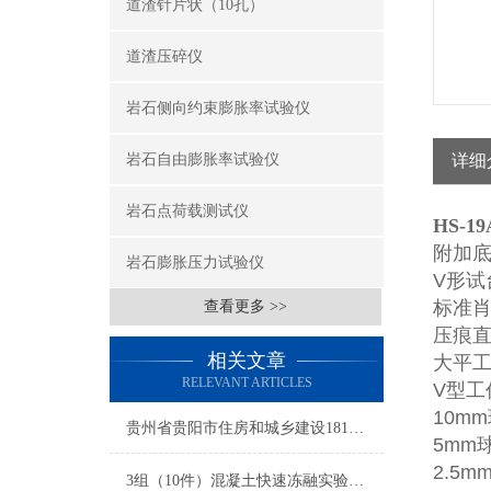
道渣针片状（10孔）
道渣压碎仪
岩石侧向约束膨胀率试验仪
岩石自由膨胀率试验仪
详细
岩石点荷载测试仪
HS-
附加底
岩石膨胀压力试验仪
V形试
标准肖
查看更多 >>
压痕直
相关文章
大平工
RELEVANT ARTICLES
V型工
10m
贵州省贵阳市住房和城乡建设181号文件
5mm
2.5m
3组（10件）混凝土快速冻融实验机的价格/图片/型号/厂家