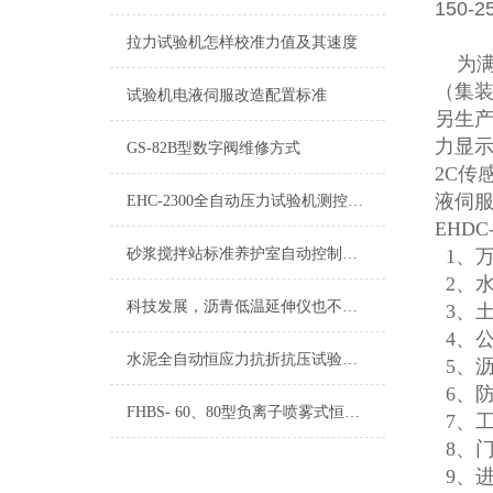
150-
拉力试验机怎样校准力值及其速度
为满
（集
试验机电液伺服改造配置标准
另生
力显示
GS-82B型数字阀维修方式
2C传
液伺服
EHC-2300全自动压力试验机测控系统安装说明
EHD
砂浆搅拌站标准养护室自动控制仪安装及操作方法
1、
2、
科技发展，沥青低温延伸仪也不断在与时俱进
3、
4、
水泥全自动恒应力抗折抗压试验机英文版本操作说明
5、
6、
FHBS- 60、80型负离子喷雾式恒温恒湿养护室设备
7、
8、
9、