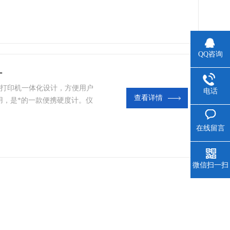
QQ咨询
计
和打印机一体化设计，方便用户
电话
查看详情
用，是*的一款便携硬度计。仪
支架，采用大屏幕OLED
*，方便操作和读值。 适用材料：
在线留言
、球墨铸铁、铸铝合金、铜锌合
锻
微信扫一扫