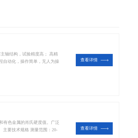
摩擦主轴结构，试验精度高； 高精
查看详情
过程自动化，操作简单，无人为操
系统； 可选配努氏压头进行努
7-2 和美国ASTM E384。
属和有色金属的肖氏硬度值。广泛
查看详情
主要技术规格 测量范围：20-
 x 142 x 352 毫米 重量：约