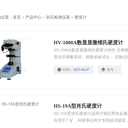
的位置：
首页
>
产品中心
>
岩石检测仪器
>
硬度计
HV-1000A数显显微维氏硬度计
HV-1000A数显显微维氏硬度计特性 无
度光学测量系统，精密坐标试台； 试验
作误差； 可选配CCD摄像装置及图像处理
时间：
2025-04-07
型号：
氏硬度试验； 精度符合GB/T4340.2 ISO650
HS-19A型肖氏硬度计
HS-19A型肖氏硬度计适用于测定黑色金
应用于厂矿、科研单位和大专院校试验室。 
100HSD 冲头落下高度：19毫米 外形尺寸：162