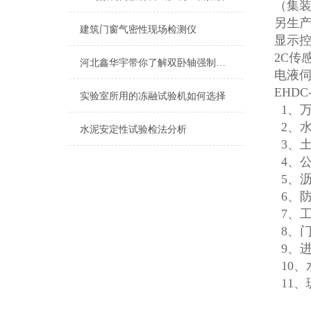
（集
另生
建筑门窗气密性现场检测仪
显示控
2C传
河北鑫华宇带你了解双卧轴强制式搅拌机都有哪些优势
电液伺
EHD
实验室所用的冻融试验机如何选择
1、
2、
水泥安定性试验检法分析
3、
4、
5、
6、
7、
8、
9、
10、
11