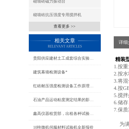
砌墙砖磁力振动台
砌墙砖抗压强度专用搅拌机
查看更多 >>
相关文章
详细
RELEVANT ARTICLES
贵阳供应建材土工成套综合实验室仪器设备
精装
1.按
建筑幕墙检测设备*
2.按
3.将
红砖耐压强度检测设备工作原理说明
4.按
5.搅
石油产品运动粘度测定结果的影响因素及处理方法
6.储
7.保
鑫高仪器租赁部，出租各种试验检测仪器
为满
10吨微机伺服材料试验机全新报价