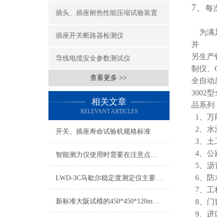
7
、
每
插头、插座耐热性能压缩试验装置
为满足
插座开关断路器检测仪
并
另生产
导线电缆安全参数测试仪
制仪、C
查看更多 >>
全自动
300
相关文章
品系列
RELEVANT ARTICLES
1、万
2、水
开关、插座寿命试验机规格标准
3、土
4、公
智能测力仪使用时需要在注意点什么？
5、沥
6、防
LWD-3C马歇尔稳定度测定仪主要技术参数
7、工
新标准大阪试模的450*450*120mm应用领域
8、门
9、进