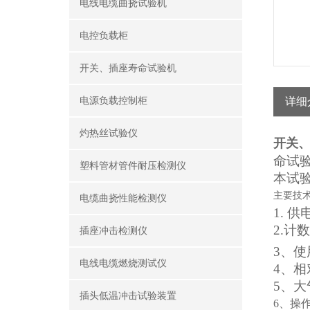
电线电缆曲挠试验机
电控负载柜
开关、插座寿命试验机
电源负载控制柜
详细
灼热丝试验仪
开关
命试
塑料管材管件耐压检测仪
本试
主要技
电缆曲挠性能检测仪
1.
供
2.
计数
插座冲击检测仪
3
、使
电线电缆燃烧测试仪
4
、相
5
、大
插头低温冲击试验装置
6
、操作