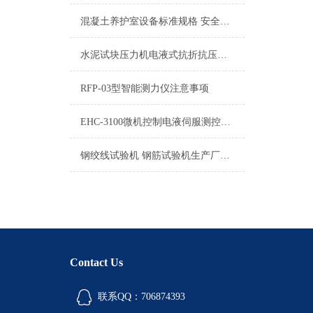
混凝土养护室设备标准规格 安全可靠 压力机价格合理 信誉
水泥试块压力机电液式抗折抗压试验机DYE-300型产品报价
RFP-03型智能测力仪注意事项
EHC-3100微机控制电液伺服测控系统产品介绍
钢绞线试验机 钢筋试验机生产厂家河北
Contact Us
联系QQ：706874393