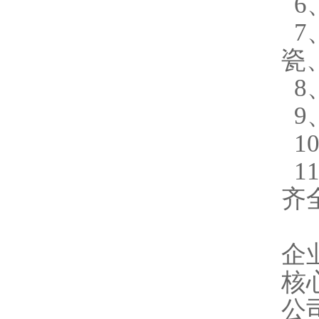
6
7
瓷
8
9
1
1
齐
企
核
公