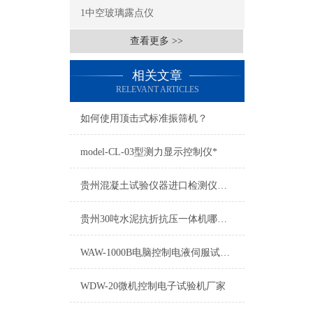
1中空玻璃露点仪
查看更多 >>
相关文章
RELEVANT ARTICLES
如何使用顶击式标准振筛机？
model-CL-03型测力显示控制仪*
贵州混凝土试验仪器进口检测仪器*维修质优价廉
贵州30吨水泥抗折抗压一体机哪个厂家质量好
WAW-1000B电脑控制电液伺服试验机使用操作说明
WDW-20微机控制电子试验机厂家