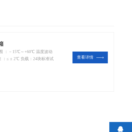
箱
 ：－15℃～+60℃ 温度波动
查看详情
差 ：≤ ± 2℃ 负载：24块标准试
Gb11944-2002 箱体材料：外