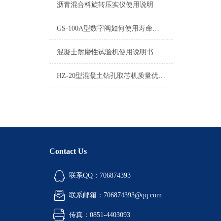
沥青混合料旋转压实仪使用说明
GS-100A型数字阀如何使用寿命更久
混凝士耐磨性试验机使用说明书
HZ-20型混凝土钻孔取芯机质量优，价格更廉
Contact Us
联系QQ：706874393
联系邮箱：706874393@qq.com
传真：0851-4403093