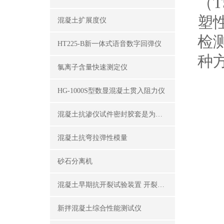
（
塑性
混凝土扩展度仪
检
HT225-B新一体式语音数字回弹仪
种
氯离子含量快速测定仪
HG-1000S型数显混凝土贯入阻力仪
混凝土抗渗仪试件密封胶套是为了密封试件外围
混凝土抗弯拉弹性模量
砂石分离机
混凝土早期抗开裂试验装置 开裂试模
新拌混凝土综合性能测试仪