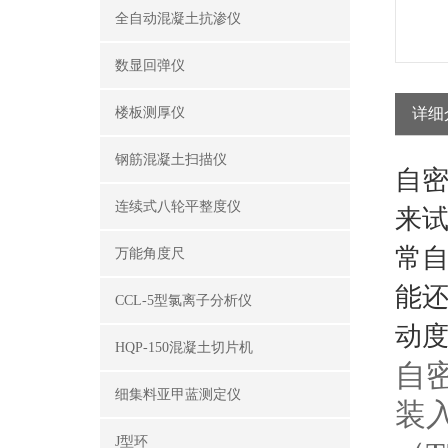
全自动混凝土抗渗仪
数显回弹仪
楼板测厚仪
详细
钢筋混凝土扫描仪
自密
连续式八轮平整度仪
来
常自
万能角度尺
能
CCL-5型氯离子分析仪
动度
HQP-150混凝土切片机
自
细集料亚甲蓝测定仪
装
J型环