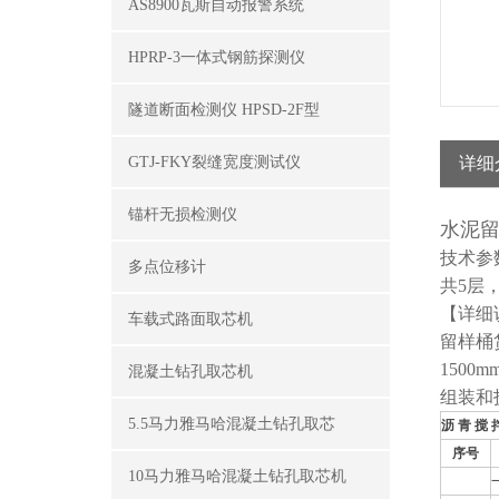
AS8900瓦斯自动报警系统
HPRP-3一体式钢筋探测仪
隧道断面检测仪 HPSD-2F型
GTJ-FKY裂缝宽度测试仪
详细
锚杆无损检测仪
水泥留
技术参
多点位移计
共5层，
【详细
车载式路面取芯机
留样桶
1500
混凝土钻孔取芯机
组装和
5.5马力雅马哈混凝土钻孔取芯
沥
青
搅
序号
10马力雅马哈混凝土钻孔取芯机