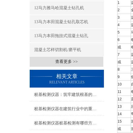
1
12马力雅马哈混凝土钻孔机
2
3
13马力本田混凝土钻孔取芯机
4
5
13马力本田拖挂式混凝土钻孔
6
或
混凝土芯样切割机/磨平机
7
查看更多 >>
或
8
相关文章
9
RELEVANT ARTICLES
10
11
桩基检测仪器：筑牢建筑根基的质量“听诊器”
12
13
桩基检测仪器在建筑行业中的重要作用
14
15
桩基检测仪器桩基检测有哪些方法？
或