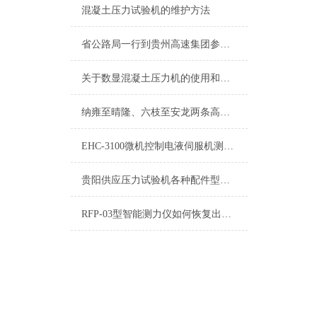
混凝土压力试验机的维护方法
省公路局一行到贵州高速集团参观交流信息化工作
关于数显混凝土压力机的使用和维护都在这篇文章里
纳雍至晴隆、六枝至安龙两条高速公路年内开工
EHC-3100微机控制电液伺服机测控系统厂家供应
贵阳供应压力试验机各种配件型号齐全质优价廉
RFP-03型智能测力仪如何恢复出厂设置