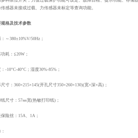
种限位开关，力值过载保护功能可设定、故障自检、提示功能、存储器、
力传感器未接或过载、力传感器未标定等查询功能。
要规格及技术参数
380±10%V/50Hz；
耗：≦20W；
0°C-40°C；湿度30%-85%；
360×215×145(开孔尺寸350×260×130)(宽×深×高)；
尺寸：57㎜宽(热敏打印纸)；
险丝：15A、1A；
：