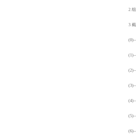
2.组号设
3.截
(0)—
(1)—
(2)—
(3)—
(4)
(5)—
(6)—