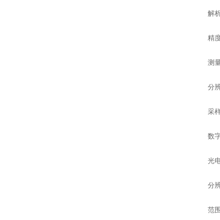
解析度：
精度：0
测量范围
分辨率：
采样频
数字引
光电
分辨率：
范围：0