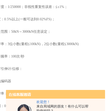
1/250000；非线性重复性误差：≦±1%；
.5%以上(一般可达到0.02%FS)；
：50kN～3000kN任意设定；
3位小数(量程≦100kN)，2位小数(量程≦3000kN)
率：100次/秒
伸计/位移：
编码器
高达0.001mm；响应频率40kHz；
欢迎您！
～20000mm任意设置；
来自局域网的朋友！有什么可以帮
助您的吗？