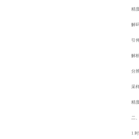
精度：
解码方
引伸计
解析度：
分辨率：
采样频
精度：
二、
1.时