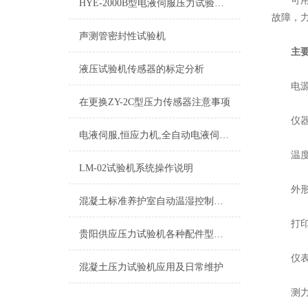
可用多
HYE-2000B型电液伺服压力试验机操作说明
故障，
声测管密封性试验机
主
液压试验机传感器的标定分析
电源：～
在更换ZY-2C型压力传感器注意事项
仪器功
电液伺服,恒应力机,全自动电液伺服机测控系统,
温度：-1
LM-02试验机系统操作说明
外形尺寸：
混凝土标准养护室自动温湿控制仪操作说明书
打印纸
贵阳供应压力试验机各种配件型号齐全质优价廉
仪表保
混凝土压力试验机应用及日常维护
测力