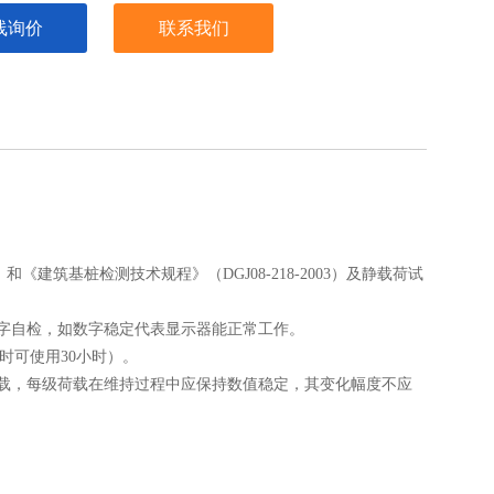
书中的有关规定进行。
线询价
联系我们
。
和《建筑基桩检测技术规程》（DGJ08-218-2003）及静载荷试
数字自检，如数字稳定代表显示器能正常工作。
时可使用30小时）。
载，每级荷载在维持过程中应保持数值稳定，其变化幅度不应