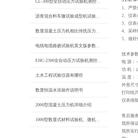
SY-0
CL-300型全自动压力试验机测控系统厂家技术支持
1、严
2、仪
沥青混合料车辙试验成型机试验步骤
3、仪
数显混凝土压力机相比传统压力机有哪些优势？
4、采
5、做
电线电缆曲挠试验机英文版参数介绍
技术参
EHC-2300全自动压力试验机测控系统加载平稳使用操作便捷
电 源：～3
功 耗：≦
土木工程试验仪器有哪些
温 度： 1
外形尺寸：
数显恒温水浴操作说明书
打印纸尺
仪表保险
2000型混凝土压力机详细介绍
售后服
1000型数显式材料试验机、微机伺服钢绞线试验机
我所保证
我所实