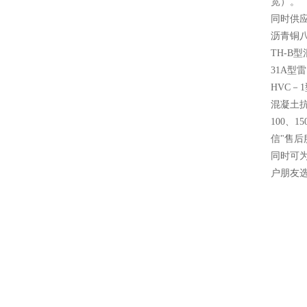
宽）。
同时供应
沥青铜
TH-B
31A型
HVC－
混凝土抗
100、
信"售
同时可
户朋友