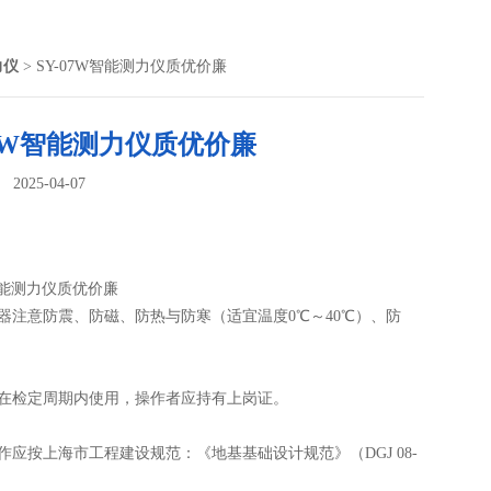
力仪
> SY-07W智能测力仪质优价廉
07W智能测力仪质优价廉
025-04-07
：
W智能测力仪质优价廉
器注意防震、防磁、防热与防寒（适宜温度0℃～40℃）、防
。
应在检定周期内使用，操作者应持有上岗证。
作应按上海市工程建设规范：《地基基础设计规范》（DGJ 08-
0）和《建筑基桩检测技术规程》（DGJ08-218-2003）及静载荷试验