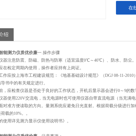
作业指导
在
介绍
7W智能测力仪质优价廉
一.操作步骤
仪器注意防震、防磁、防热与防寒（适宜温度0℃～40℃）、防水、防尘
器应在检定周期内使用，操作者应持有上岗证。
工作应按上海市工程建设规范：《地基基础设计规范》（DGJ 08-11-2010）
指导书中的有关规定进行。
测前，应检查仪器是否处于良好的工作状态，开机后显示器会进行0～9的
仪器使用220V交流电，当无电源时也可使用仪器自带直流电源（当充满电
表面对准方便读取的方向。量测系统应避免日光直射。根据荷载分级进行加
荷载的10%。。
器的使用详见测力显示仪使用说明书》。