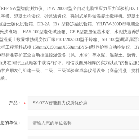
RFP-9W型智能测力仪、JYW-2000B型全自动电脑恒应力压力试验机HZ
八字模、混凝土抗渗仪、砂浆渗透仪、强制式单卧轴混凝土搅拌机、混凝
型混凝土碳化试验箱、DR-2A（B）型砖冻融试验箱、YHJYW-300D型电脑
雷氏沸煮箱、 HAS-100型老化试验箱、CF-B型数显恒温水浴、水泥
1型混凝土数显维勃稠度仪厂家F101/202/303型干燥箱、SH-100型调
折工程塑料试模 150mmX150mmX550mmBYS-Ⅱ型养护室自动控制仪、BY
150型标准养护室全自动控温控湿设备（风、水冷）等水泥、混凝土、沥
后服务在同行业及顾客中获得*好评。相信以自身雄厚的实力以及*的售后
为客户朋友们组建一级、二级、三级试验室成套仪器设备（商品混凝土搅
选购。
产品：
您的单位：