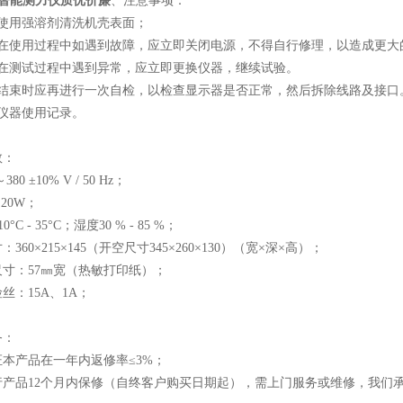
7W智能测力仪质优价廉
、注意事项：
禁使用强溶剂清洗机壳表面；
表在使用过程中如遇到故障，应立即关闭电源，不得自行修理，以造成更大
表在测试过程中遇到异常，应立即更换仪器，继续试验。
样结束时应再进行一次自检，以检查显示器是否正常，然后拆除线路及接口
好仪器使用记录。
数：
80 ±10% V / 50 Hz；
20W；
0°C - 35°C；湿度30 % - 85 %；
360×215×145（开空尺寸345×260×130）（宽×深×高）；
寸：57㎜宽（热敏打印纸）；
丝：15A、1A；
务：
本产品在一年内返修率≤3%；
行产品12个月内保修（自终客户购买日期起），需上门服务或维修，我们承