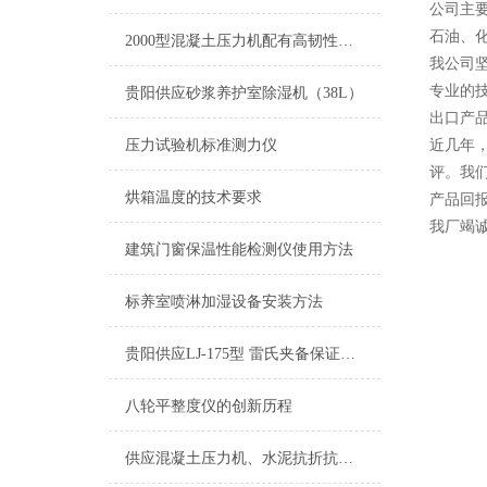
公司主
石油、
2000型混凝土压力机配有高韧性防护网，试验过程更加安全可靠
我公司
专业的
贵阳供应砂浆养护室除湿机（38L）
出口产
压力试验机标准测力仪
近几年，
评。我
烘箱温度的技术要求
产品回
我厂竭
建筑门窗保温性能检测仪使用方法
标养室喷淋加湿设备安装方法
贵阳供应LJ-175型 雷氏夹备保证能通过检测
八轮平整度仪的创新历程
供应混凝土压力机、水泥抗折抗压一体试验机、恒温恒湿养护室