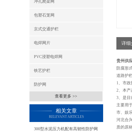
冲孔爬架网
包塑石笼网
京式交通护栏
电焊网片
详细
PVC浸塑电焊网
贵州供
防腐形
铁艺护栏
道路护
1、市
防护网
2、本
查看更多 >>
3、是
主要用
相关文章
市、娱
RELEVANT ARTICLES
河北合
质的原
300型水泥压力机配有高韧性防护网