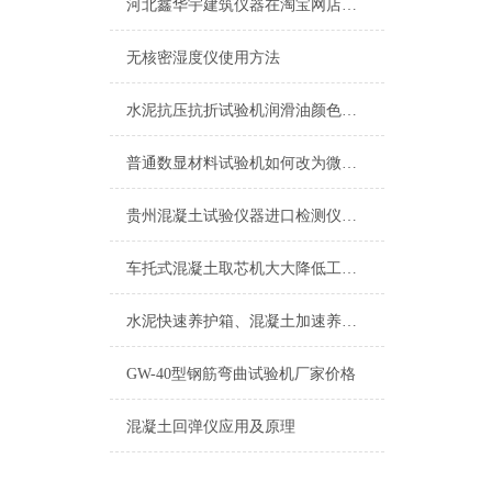
河北鑫华宇建筑仪器在淘宝网店铺名称试验仪器总汇liu
无核密湿度仪使用方法
水泥抗压抗折试验机润滑油颜色变浑的原因
普通数显材料试验机如何改为微机伺服材料试验机
贵州混凝土试验仪器进口检测仪器*维修质优价廉
车托式混凝土取芯机大大降低工作强度
水泥快速养护箱、混凝土加速养护箱报价
GW-40型钢筋弯曲试验机厂家价格
混凝土回弹仪应用及原理