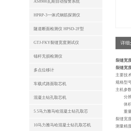
AS8900瓦斯自动报警系统
HPRP-3一体式钢筋探测仪
隧道断面检测仪 HPSD-2F型
GTJ-FKY裂缝宽度测试仪
详细
锚杆无损检测仪
裂缝宽
裂缝宽
多点位移计
主要技
规格型号
车载式路面取芯机
主机参数
分辨率 
混凝土钻孔取芯机
体积 ：2
5.5马力雅马哈混凝土钻孔取芯
重量 ：
裂缝宽度
10马力雅马哈混凝土钻孔取芯机
测量精度