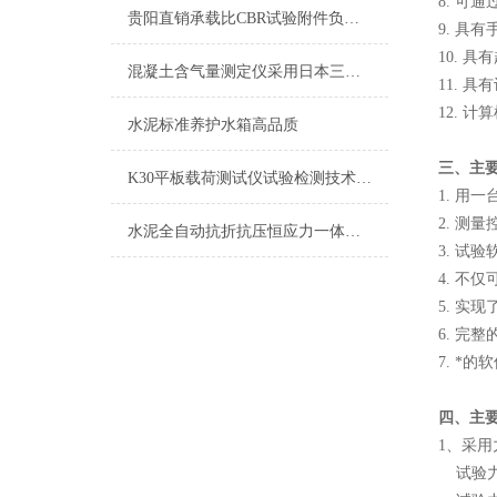
8. 可
贵阳直销承载比CBR试验附件负责送货上门
9. 具
10. 
混凝土含气量测定仪采用日本三洋技术
11. 
12. 
水泥标准养护水箱高品质
三、主
K30平板载荷测试仪试验检测技术总结
1. 用
2. 测
水泥全自动抗折抗压恒应力一体机标定与检定详细介绍
3. 试
4. 
5. 实
6. 完
7. 
四、主
1、采
试验力量