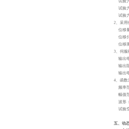
试验力测
试验力
试验力
2、采
位移量程
位移分
位移测
3、伺服
输出电流
输出阻
输出电
4、函数
频率范围
幅值范围
波形：
试验空间
五、
动