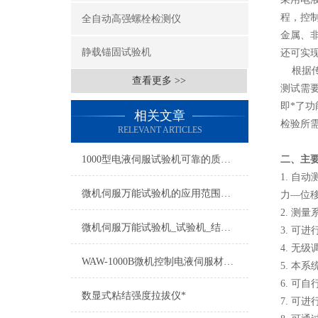
程，控
全自动高强螺栓检测仪
金属、
静载锚固试验机
还可实现
根据传
查看更多 >>
测试需要
即*了
相关文章
检验所
RELEVANT ARTICLES
1000型电液伺服试验机可靠的质量良好的长期稳定性
二、主
1. 
微机伺服万能试验机的应用范围及日常维护
力—位
2. 测
微机伺服万能试验机_试验机_结构简单_使用寿命长
3. 可
4. 无
WAW-1000B微机控制电液伺服材料试验机
5. 本
6. 可
数显式粘结强度拉拔仪*
7. 可