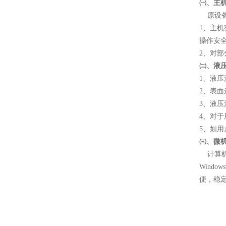
㈠、主
原设备
1、主
操作安
2、对
㈡、液
1、液
2、表
3、液
4、对
5、如
㈢、微
计算机采
Wind
便，稳