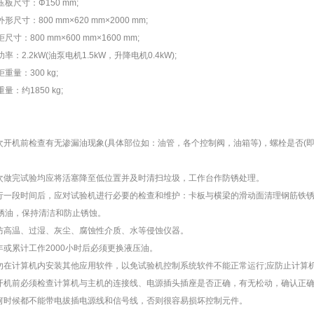
尺寸：Φ150 mm;
寸：800 mm×620 mm×2000 mm;
：800 mm×600 mm×1600 mm;
2.2kW(油泵电机1.5kW，升降电机0.4kW);
：300 kg;
约1850 kg;
开机前检查有无渗漏油现象(具体部位如：油管，各个控制阀，油箱等)，螺栓是否(即
做完试验均应将活塞降至低位置并及时清扫垃圾，工作台作防锈处理。
一段时间后，应对试验机进行必要的检查和维护：卡板与横梁的滑动面清理钢筋铁锈等
锈油，保持清洁和防止锈蚀。
高温、过湿、灰尘、腐蚀性介质、水等侵蚀仪器。
或累计工作2000小时后必须更换液压油。
在计算机内安装其他应用软件，以免试验机控制系统软件不能正常运行;应防止计算
机前必须检查计算机与主机的连接线、电源插头插座是否正确，有无松动，确认正确
时候都不能带电拔插电源线和信号线，否则很容易损坏控制元件。