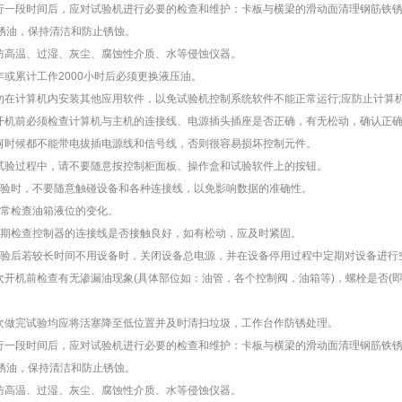
一段时间后，应对试验机进行必要的检查和维护：卡板与横梁的滑动面清理钢筋铁锈等
锈油，保持清洁和防止锈蚀。
高温、过湿、灰尘、腐蚀性介质、水等侵蚀仪器。
或累计工作2000小时后必须更换液压油。
在计算机内安装其他应用软件，以免试验机控制系统软件不能正常运行;应防止计算
机前必须检查计算机与主机的连接线、电源插头插座是否正确，有无松动，确认正确
时候都不能带电拔插电源线和信号线，否则很容易损坏控制元件。
验过程中，请不要随意按控制柜面板、操作盒和试验软件上的按钮。
验时，不要随意触碰设备和各种连接线，以免影响数据的准确性。
常检查油箱液位的变化。
期检查控制器的连接线是否接触良好，如有松动，应及时紧固。
验后若较长时间不用设备时，关闭设备总电源，并在设备停用过程中定期对设备进行
开机前检查有无渗漏油现象(具体部位如：油管，各个控制阀，油箱等)，螺栓是否(即
做完试验均应将活塞降至低位置并及时清扫垃圾，工作台作防锈处理。
一段时间后，应对试验机进行必要的检查和维护：卡板与横梁的滑动面清理钢筋铁锈等
锈油，保持清洁和防止锈蚀。
高温、过湿、灰尘、腐蚀性介质、水等侵蚀仪器。