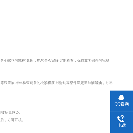
各个螺丝的统称)紧固，电气是否完好;定期检查，保持其零部件的完整
残留物;半年检查链条的松紧程度;对滑动零部件应定期加润滑油，对易
QQ咨询
机被病毒感染。
后，方可开机。
电话