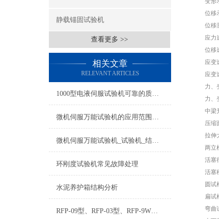
变形示值
位移示值
静载锚固试验机
位移测量
应力速率
查看更多 >>
位移速率
相关文章
应变速率控制
RELEVANT ARTICLES
应变速率
力、变形、
1000型电液伺服试验机可靠的质量良好的长期稳定性
力、变形
中梁升降速
微机伺服万能试验机的应用范围及日常维护
压缩面大
拉伸大间
微机伺服万能试验机_试验机_结构简单_使用寿命长
两立柱间
活塞行程
环刚度试验机常见故障处理
活塞移动大
圆试样夹持
水泥养护箱结构分析
扁试样夹持
弯曲试验
RFP-09型、RFP-03型、RFP-9W型智能测力仪大全