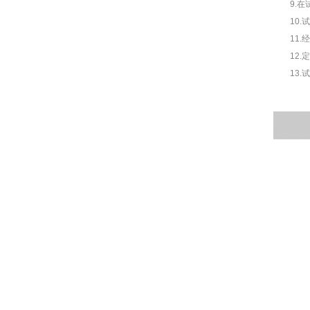
9.在试
10.试
11.经
12.定
13.试