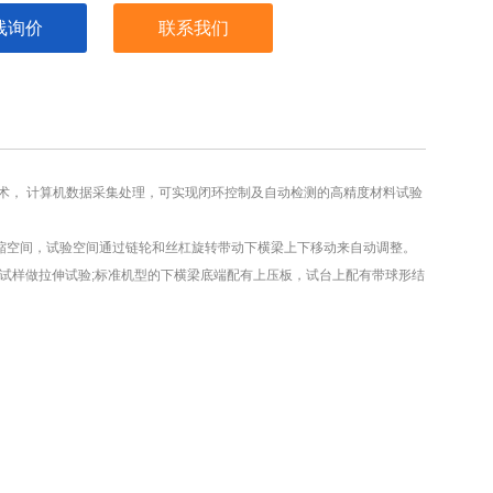
线询价
联系我们
术， 计算机数据采集处理，可实现闭环控制及自动检测的高精度材料试验
空间，试验空间通过链轮和丝杠旋转带动下横梁上下移动来自动调整。
试样做拉伸试验;标准机型的下横梁底端配有上压板，试台上配有带球形结