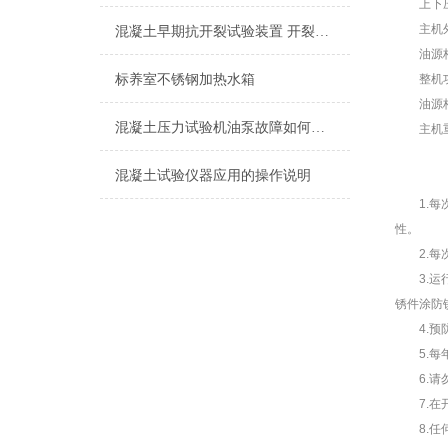
上下压板
主机外形尺
混凝土早期抗开裂试验装置 开裂试模
油源柜尺寸
标养室不锈钢加热水箱
整机功率：
油源柜重量
混凝土压力试验机油泵故障如何更换
主机重量：
混凝土试验仪器应用的操作说明
1.每次
性。
2.每次
3.运行
锈件涂防
4.预防
5.每年
6.请勿
7.在开
8.任何