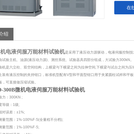
在
介绍
微机电液伺服万能材料试验机
是采用了液压动力源驱动，电液伺服控制技
由试验主机、油源(液压动力源)、测控系统、试验器具四部分组成，大试验力300kN。
是六立柱、双空间结构，上横梁与下横梁之间为拉伸空间,下横梁与试台之间为压缩
上装有液压控制的夹持钳口，标准机型配有V型和平面型钳口用于夹紧圆柱试样和平板
板，可直接做压缩试验。
D-300B微机电液伺服万能材料试验机
：300KN ;
级：1级;
误差：±1%;
围：1%-100%F·S(全量程不分档);
围：1%-100%F·S;