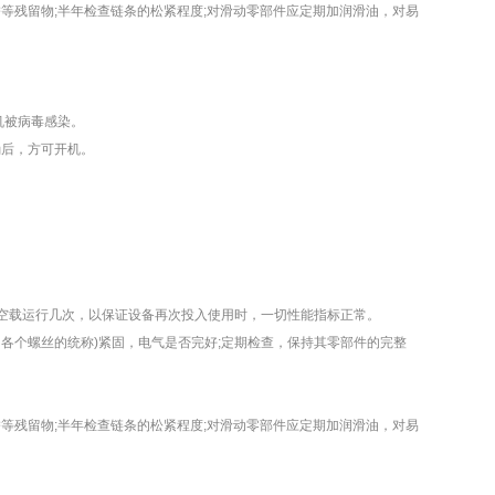
残留物;半年检查链条的松紧程度;对滑动零部件应定期加润滑油，对易
机被病毒感染。
后，方可开机。
空载运行几次，以保证设备再次投入使用时，一切性能指标正常。
各个螺丝的统称)紧固，电气是否完好;定期检查，保持其零部件的完整
残留物;半年检查链条的松紧程度;对滑动零部件应定期加润滑油，对易