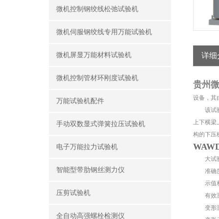
微机控制钢绞线松弛试验机
微机伺服钢绞线专用万能试验机
微机屏显万能材料试验机
详细
微机控制管材环刚度试验机
贵州
设备，其
万能试验机配件
该试验机
上下横梁
手动双数显式弹簧拉压试验机
构的下压
WAW
电子万能拉力试验机
大试验力
智能型带肋钢丝测力仪
准确度等
示值相对
压剪试验机
有效测量范
变形测量范
全自动高强螺栓检测仪