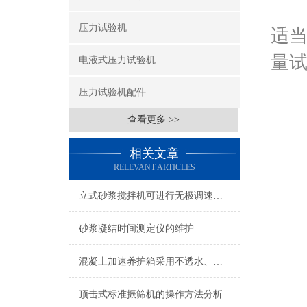
该
压力试验机
适
量
电液式压力试验机
该试
压力试验机配件
查看更多 >>
大试
相关文章
试
RELEVANT ARTICLES
试
立式砂浆搅拌机可进行无极调速生产速度
主
砂浆凝结时间测定仪的维护
压缩
混凝土加速养护箱采用不透水、气的薄膜布养护
活
顶击式标准振筛机的操作方法分析
上压