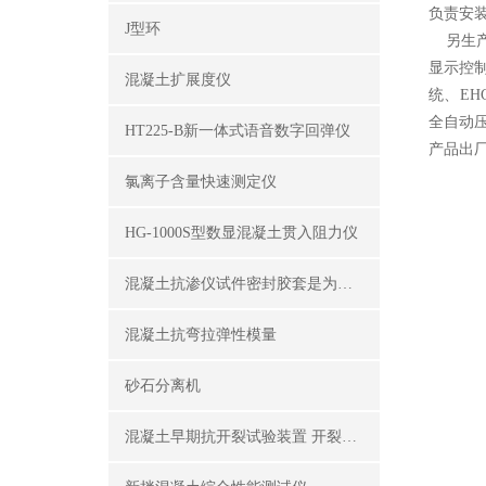
负责安
J型环
另生产销
显示控制
混凝土扩展度仪
统、EH
全自动
HT225-B新一体式语音数字回弹仪
产品出厂
氯离子含量快速测定仪
HG-1000S型数显混凝土贯入阻力仪
混凝土抗渗仪试件密封胶套是为了密封试件外围
混凝土抗弯拉弹性模量
砂石分离机
混凝土早期抗开裂试验装置 开裂试模