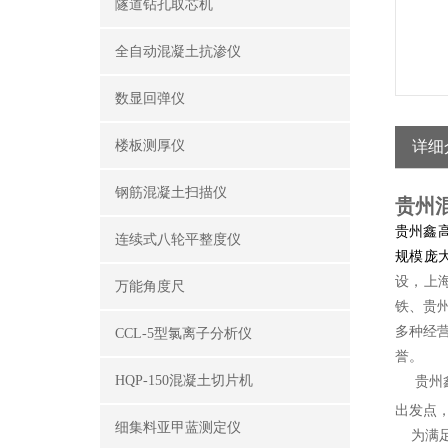
隧道钻孔取芯机
全自动混凝土抗渗仪
数显回弹仪
楼板测厚仪
详细
钢筋混凝土扫描仪
贵州
贵州鑫
连续式八轮平整度仪
规模庞
设，上
万能角度尺
铁、贵
多种经
CCL-5型氯离子分析仪
誉。
HQP-150混凝土切片机
贵州
出发点
细集料亚甲蓝测定仪
为满足