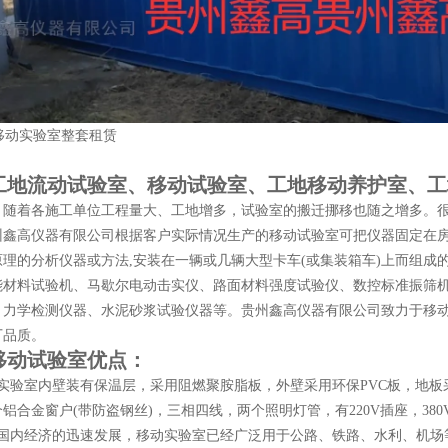
工地流动试验室、移动试验室、工地移动养护室、工
，随着各施工单位工程量大、工地增多，试验室的搬迁挪移也随之增多。
州鑫高仪器有限公司根据客户实际情况生产的移动试验室可把仪器固定在
原理的分析仪器或方法,安装在一辆或几辆大型卡车(或集装箱车)上而组
能材料试验机、马歇尔电动击实仪、路面材料强度试验仪、数控标准振筛
、力学检测仪器、水泥砂浆试验仪器等。贵州鑫高仪器有限公司致力于移
厂品质。
移动试验室优点：
动实验室内壁装有保温层，采用阻燃聚胺脂板，外壁采用环保PVC板，地板
铝合金窗户(带防盗钢丝)，三相四线，两个照明灯管，有220V插座，3
着国内经济的迅速发展，移动实验室已经广泛用于公路、铁路、水利、机场