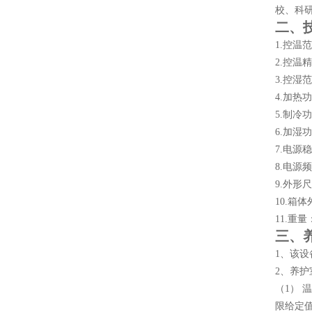
校、科
二、
1.控温范
2.控温精
3.控湿
4.加热
5.制冷
6.加湿
7.电源稳
8.电源频
9.外形尺
10.箱体
11.重量：
三、
1、该
2、养护
（1）
限给定