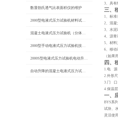
3、具
数显勃氏透气比表面积仪的维护
三、
1、标准
2000型电液式压力试验机材料试验机 质优价更廉
2、混凝
3、水泥
混凝土电液式压力试验机（分体式，电动丝杆）
4、沥青
5、材料
2000型手动电液式压力试验机技术参数
6、移动
（如果
2000S型电液式压力试验机电动升降技术参数
四、
1.电 源
自动升降的混凝土电液式压力试验机
2.外形尺
3.门 口 
4.保温层
一、
BYS系
试块、
灵活使