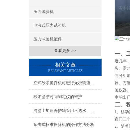
压力试验机
电液式压力试验机
压力试验机配件
查看更多 >>
一、
近几年
相关文章
失。贵
RELEVANT ARTICLES
同分析
器、万
立式砂浆搅拌机可进行无极调速生产速度
验仪器
砂浆凝结时间测定仪的维护
室的出
二、
混凝土加速养护箱采用不透水、气的薄膜布养护
1、移
盗门二个
顶击式标准振筛机的操作方法分析
2、随