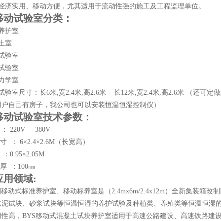
有经济实用、移动方便，尤其适用于流动性强的施工及工程监理单位。
移动试验室分类：
养护室
土室
试验室
试验室
力学室
试验室尺寸：长6米,宽2.4米,高2.6米 长12米,宽2.4米,高2.6米 （还
用户自己有房子，我公司也可以安装恒温恒湿控制仪）
移动试验室技术参数：
 ： 220V 380V
寸 ： 6×2.4×2.6M（长宽高）
：0.95×2.05M
厚 ：100㎜
应用领域:
列移动式标准养护室、移动标养室是（2.4mx6m/2.4x12m）全新集
水泥试块、砂浆试块等恒温恒湿的养护试验及种植类、养殖类等恒温恒湿
用性高，BYS移动式混凝土试块养护室适用于高速公路建设、高速铁路建