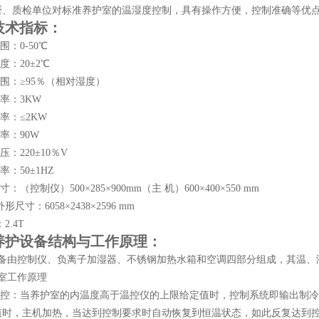
研、质检单位对标准养护室的温湿度控制，具有操作方便，控制准确等优
技术指标：
围：0-50℃
度：20±2℃
范围：≥95％（相对湿度）
功率：3KW
功率：≤2KW
功率：90W
压：220±10％V
率：50±1HZ
寸：（控制仪）500×285×900mm（主 机）600×400×550 mm
外形尺寸：6058×2438×2596 mm
2.4T
养护设备结构与工作原理：
设备由控制仪、负离子加湿器、不锈钢加热水箱和空调四部分组成，其温、
室工作原理
 温控：当养护室的内温度高于温控仪的上限给定值时，控制系统即输出制
值时，主机加热，当达到控制要求时自动恢复到恒温状态，如此反复达到