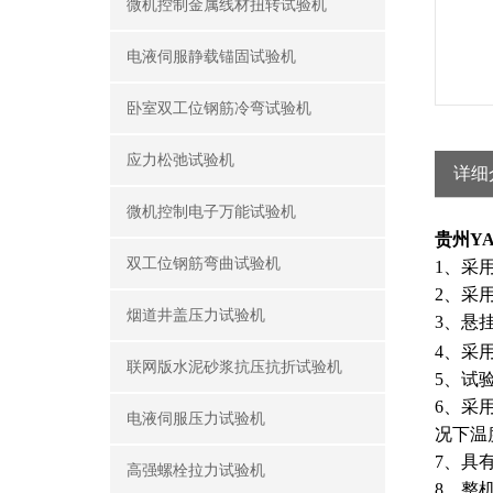
微机控制金属线材扭转试验机
电液伺服静载锚固试验机
卧室双工位钢筋冷弯试验机
应力松弛试验机
详细
微机控制电子万能试验机
贵州Y
双工位钢筋弯曲试验机
1、
采
2、
采
烟道井盖压力试验机
3、
悬
4、
采
联网版水泥砂浆抗压抗折试验机
5、
试
6、
采
电液伺服压力试验机
况下温
7
、具
高强螺栓拉力试验机
8
、整