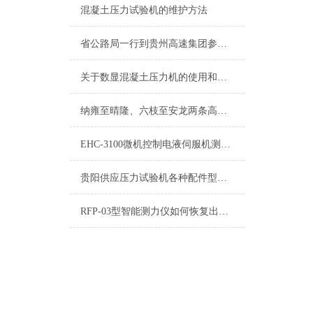
混凝土压力试验机的维护方法
省公路局一行到贵州高速集团参观交流信息化工作
关于数显混凝土压力机的使用和维护都在这篇文章里
纳雍至晴隆、六枝至安龙两条高速公路年内开工
EHC-3100微机控制电液伺服机测控系统厂家供应
贵阳供应压力试验机各种配件型号齐全质优价廉
RFP-03型智能测力仪如何恢复出厂设置