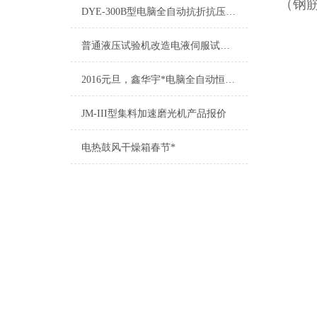
（钢
DYE-300B型电脑全自动抗折抗压恒应力试验机（三位一体）
普通液压试验机改造电液伺服试验机方案
2016元旦，鑫华宇*电脑全自动恒应力抗折抗压试验机
JM-III型集料加速磨光机产品报价
电热鼓风干燥箱春节*