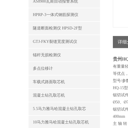
AS8900瓦斯自动报警系统
HPRP-3一体式钢筋探测仪
隧道断面检测仪 HPSD-2F型
GTJ-FKY裂缝宽度测试仪
详细
锚杆无损检测仪
贵州HQ
有重量
多点位移计
等优点
型号/参
车载式路面取芯机
HQ-15型
锯切试
混凝土钻孔取芯机
Ø50、Ø
5.5马力雅马哈混凝土钻孔取芯
锯切试
400mm
10马力雅马哈混凝土钻孔取芯机
主 轴 转