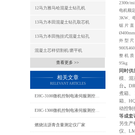
2300r/mi
12马力雅马哈混凝土钻孔机
电机额
3KW、电
13马力本田混凝土钻孔取芯机
锯 片 直
Ø400mm
13马力本田拖挂式混凝土钻孔
外 型 尺
900X46
混凝土芯样切割机/磨平机
整 机 质
查看更多 >>
95kg
同时供
相关文章
模、混
RELEVANT ARTICLES
台
、
D
煮箱、
EHC-3100微机控制电液伺服测控系统免费维修
箱、
HQ
动控制
EHC-1300微机控制电液伺服测控系统安装说明
等成套
另生产
燃烧法沥青含量测定仪厂家
仪、LM